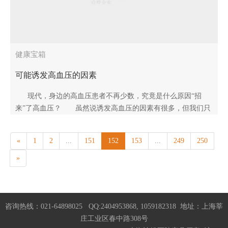
健康宝箱
可能诱发高血压的因素
现代，身边的高血压患者不再少数，究竟是什么原因“招
来”了高血压？ 虽然说诱发高血压的因素有很多，但我们只
要从..
«
1
2
...
151
152
153
...
249
250
»
咨询热线：021-64898025 QQ:2404953868, 1059182318 地址：上海莘
庄工业区春中路308号