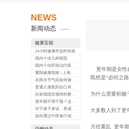
NEWS
新闻动态
健康宝箱
· 24小时健康作息时间表
· 国内十佳儿科医院
· 国内十佳肝病治疗医院排行
更年期是女性自
· 重阳健康指南 | 上海诗烨：秋养正当时，这份健康小贴士请收好​
既然是“必经之
· 在雨水节气应如何做好健康保健？
· 普通人感觉到自己有心理问题，有哪些方式可以来帮助缓解？
为什么需要积极
· 目前我国宫颈癌的整体流行情况和防治形势如何？
· 更年期不用干预？这是个误会
· 对于孩子来说，养成哪些好习惯能够预防近视？
大多数人到了更
· 如何通过中医食疗或穴位按摩等方式来祛湿健脾？
月经紊乱 更年
诗烨动态