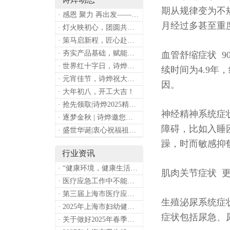
期从规律变为不
· 感恩 聚力 再出发——上海诗烨企业发展有限公司成立20周年庆典
月经过多甚至重
· 灯火映初心，团圆共安康 —— 诗烨恭祝大家元宵喜乐
· 策马启新程，匠心赴华章——诗烨开工大吉
· 夯实产品基础，赋能专业服务——上海诗烨办公椅产品基础知识培训圆满开展
血管舒缩症状 
· 世界红十字日，诗烨向全体红十字人致以最诚挚的节日祝福
续时间为4.9年
· 元宵佳节，诗烨祝大家团团圆圆
因。
· 大年初八，开工大吉！
· 抢先领取|诗烨2025精美台历超前放送！
神经精神系统症
· 逐梦金秋 | 诗烨邀您共赴第90届中国国际医疗器械博览会
障碍，比如入睡
· 盛世华诞|衷心祝福祖国母亲昌盛富强！
躁，时而敏感抑
行业资讯
· “健康环境，健康生活”，上海第37个爱国卫生月系列活动
肌肉关节症状 
· 医疗应急工作中不能忽略的设备：医用转运车
· 第三届上海市医疗应急青年职业技能大赛暨第八届进博会医疗保障技能大比武活动通知
生殖泌尿系统症
· 2025年上海市妇幼健康工作要点
症状包括尿急、
· 关于做好2025年春季新冠病毒感染等重点传染病防治工作的通知