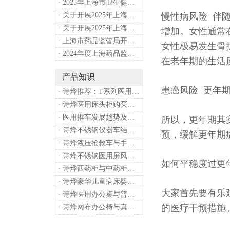
· 2025年上海市卫生健康工作要点
· 关于开展2025年上海市健康街镇建设工作的通知
慢性病风险 伴
· 关于开展2025年上海市中小微型企业职业健康帮扶工作的通知
增加。女性通常
· 上海市药品监管局开展进口医疗器械转境内生产工作调研
女性极易发生骨
· 2024年度上海药品监管工作十大亮点
在老年期的生活
产品知识
患癌风险 更年
· 诗烨推荐：T系列医用推车介绍
· 诗烨医用床头柜购买联系方式及交货时间
· 医用推车发展趋势及诗烨产品介绍
所以，更年期其
· 诗烨不锈钢仪器车结构详解及应用用途
预，缓解更年期
· 诗烨液压抢救车与手摇抢救车选购指南
· 诗烨不锈钢医用屏风标准款优选四折屏风的核心缘由
如何平稳度过更
· 诗烨西药柜与中药柜的区别及采购选择影响分析
· 诗烨豪华儿童病床婴幼儿功能设计及使用效果
大家首先要有乐
· 诗烨医用办公桌与普通办公桌的区别及医院采购优势
的医疗干预措施
· 诗烨网布办公椅与真皮办公椅优势及选购指南