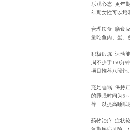
乐观心态 更年
年期女性可以培
合理饮食 膳食
量吃鱼肉、蛋、瘦
积极锻炼 运动
周不少于150
项目推荐八段锦
充足睡眠 保持
的睡眠时间为6
等，以提高睡眠
药物治疗 症状
远期疾病风险。