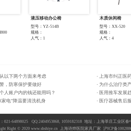
液压移动办公椅
木质休闲椅
型号：YZ-514B
型号：XX-520
800
规格：
规格：
人气：1
人气：4
要从以下两个方面来考虑
· 上海市纠正
预警，防寒保护要做好
· 为什么治疗类
保个人账户内的钱还能用吗​？
· 医用推车发展
清凉家电”降温要清洗机身
· 医疗器械售后
21-64898025 QQ:2404953868, 1059182318 地址：上海莘庄工业区
right Right © 2020 www.shshiye.cn 上海诗烨医院家具厂家
沪ICP备100288