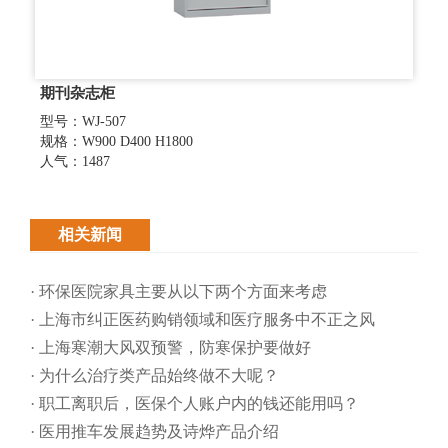
期刊杂志柜
型号：WJ-507
规格：W900 D400 H1800
人气：1487
相关新闻
· 环保医院家具主要从以下两个方面来考虑
· 上海市纠正医药购销领域和医疗服务中不正之风
· 上海寒潮大风双预警，防寒保护要做好
· 为什么治疗类产品始终做不大呢？
· 职工离职后，医保个人账户内的钱还能用吗​？
· 医用推车发展趋势及诗烨产品介绍