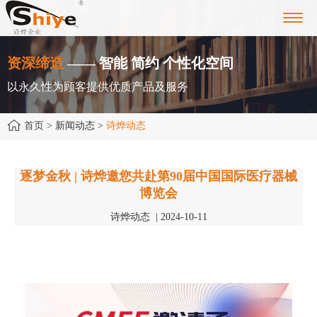
Toggl
navig
资深缔造
—— 智能 简约 个性化空间
以永久性为顾客提供优质产品及服务
首页
> 新闻动态 >
诗烨动态
逐梦金秋 | 诗烨邀您共赴第90届中国国际医疗器械
博览会
诗烨动态 | 2024-10-11