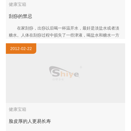
健康宝箱
刮痧的禁忌
在家刮痧，出痧以后喝一杯温开水，最好是淡盐水或者淡
糖水。人体在刮痧过程中损失了一些津液，喝盐水和糖水一方
面能够补充津液，另一方面还可以加速身体的新陈代谢，促进
2012-02-22
体内废物的排出，从..
健康宝箱
脸皮厚的人更易长寿