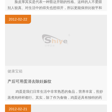
脸皮厚其实是代表一种豁达开朗的性格。这样的人不爱跟
别人较真、对生活中的得失也想得开，所以更能保持比较平和
的心态。反之，有些老人因为脸皮薄、怕羞，不敢穿新衣服、
2012-02-22
不敢学跳舞，到哪儿..
健康宝箱
产后可用蛋清去除妊娠纹
鸡蛋是我们日常生活中非常熟悉的食品，营养丰富，煎炒
蒸煮炖样样都行。其实，除了作为食物，鸡蛋还具有独特的药
用价值。妊娠纹成了产后女人美丽的..
2012-02-21