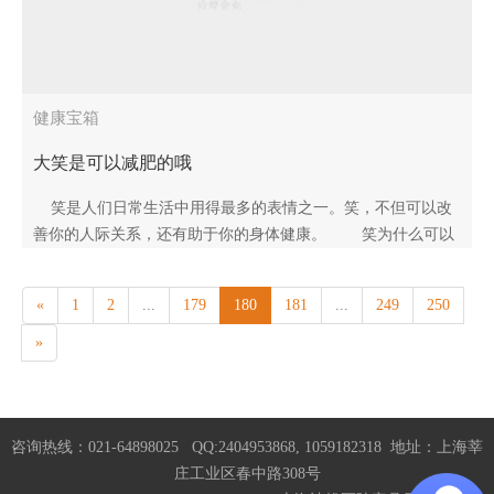
健康宝箱
大笑是可以减肥的哦
笑是人们日常生活中用得最多的表情之一。笑，不但可以改
善你的人际关系，还有助于你的身体健康。 笑为什么可以
治疗失眠、舒缓紧张、解除压力、改善人际关系呢，据各项..
«
1
2
...
179
180
181
...
249
250
»
咨询热线：021-64898025 QQ:2404953868, 1059182318 地址：上海莘
庄工业区春中路308号