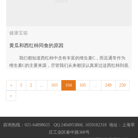
健康宝箱
黄瓜和西红柿同食的原因
我们都知道西红柿中含有丰富的维生素C，而且通常作为
维生素C的主要来源，尽管我们从来都没认真算过这西红柿到底
能为人体补充多少维生素C。黄瓜中含有一种成分叫维..
«
1
2
...
103
104
105
...
249
250
»
咨询热线：021-64898025 QQ:2404953868, 1059182318 地址：上海莘
庄工业区春中路308号