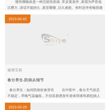
慢性咽喉炎是一种迁延性疾病 ,常反复发作 ,表现为声音低
沉费力 ,讲话不能持久 ,甚至嘶哑 ,日久难愈。有时还伴有喉部微
痛不适 ,干燥、喉痒 ,干咳少痰 ,讲话时常..
2013-04-02
健康宝箱
春分养生-防病从细节
春分养生：如何防病饮食穿衣 在中医中，春分天气状态
不稳定，早晚气温偏低，不但容易诱发年老体弱者和易犯病人
群的病症，对于长期处于高强度工作状态和高压力状态下..
2013-03-29