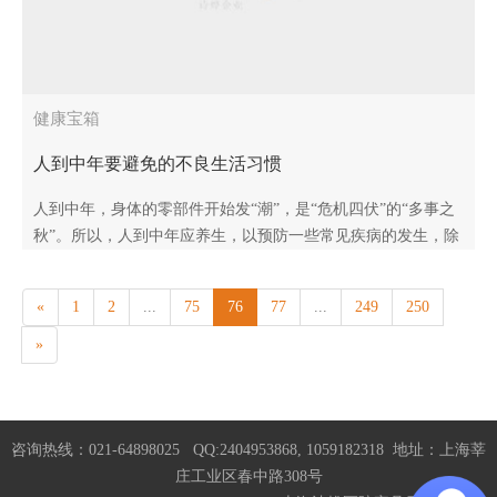
健康宝箱
人到中年要避免的不良生活习惯
人到中年，身体的零部件开始发“潮”，是“危机四伏”的“多事之
秋”。所以，人到中年应养生，以预防一些常见疾病的发生，除
了注意饮食起居，还应戒掉一些不良生..
«
1
2
...
75
76
77
...
249
250
»
咨询热线：021-64898025 QQ:2404953868, 1059182318 地址：上海莘
庄工业区春中路308号