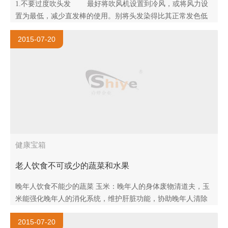
1.不要过度吹头发 最好将吹风机设置到冷风，或将风力设
置为最低，减少直发棒的使用。别将头发染得比其正常发色低
或高出一到两级的颜色：发色改变的越多，所需要的化学物质
2015-07-20
就越多，这对头..
健康宝箱
老人饮食不可或少的蔬菜和水果
晚年人饮食不能少的蔬菜 玉米：晚年人的身体废物清道夫，玉
米能强化晚年人的消化系统，维护肝脏功能，协助晚年人清除
血液中的毒素。 黄豆：黄豆性味甘平，有健脾润燥，排脓解
2015-07-20
毒、消肿止痛..