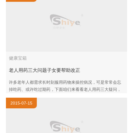
健康宝箱
老人用药三大问题子女要帮助改正
许多老年人都需求长时刻服用药物来操控病况，可是常常会忘
掉吃药、或许吃过期药，下面咱们来看看老人用药三大疑问，
后代要帮助改正。 老一辈用药疑问1：新药旧药放一同吃到过
2015-07-15
期药 一位独..