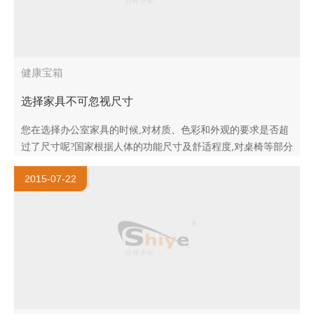
健康宝箱
选择家具不可忽视尺寸
您在选择办公室家具的时候,对材质、色彩和外观的要求是否超
过了尺寸呢?国家根据人体的功能尺寸及舒适程度,对桌椅等部分
家具尺寸制订了相应标准。如果家具尺寸与标准相差几厘米,虽
2015-07-22
然从外表看上去..