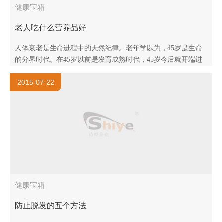
健康宝箱
老人吃什么营养品好
人体衰老是生命进程中的天然纪律。老年学以为，45岁是生命
的分界时代。在45岁以前是发育成熟时代，45岁今后就开端进
入初老期，而65岁今后就真正地 进入老年期了。一进入老年时
2015-07-22
代，人的各类心理..
健康宝箱
防止脱发的五个方法