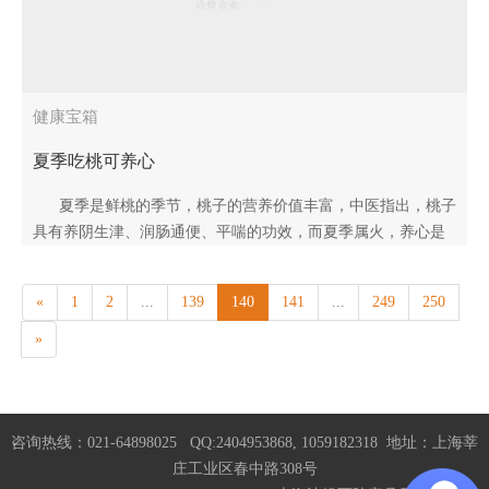
健康宝箱
夏季吃桃可养心
夏季是鲜桃的季节，桃子的营养价值丰富，中医指出，桃子
具有养阴生津、润肠通便、平喘的功效，而夏季属火，养心是
关键，夏季多吃桃可养心。那么夏季如何吃桃更..
«
1
2
...
139
140
141
...
249
250
»
咨询热线：021-64898025 QQ:2404953868, 1059182318 地址：上海莘
庄工业区春中路308号