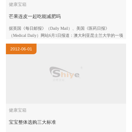
健康宝箱
芒果连皮一起吃能减肥吗
据英国《每日邮报》（Daily Mail）、美国《医药日报》
（Medical Daily）网站6月1日报道：澳大利亚昆士兰大学的一项
最新研究指出，吃芒果有助降低体重和保持苗条，但要达到这
2012-06-01
个效果，你必须连同..
健康宝箱
宝宝整体选购三大标准