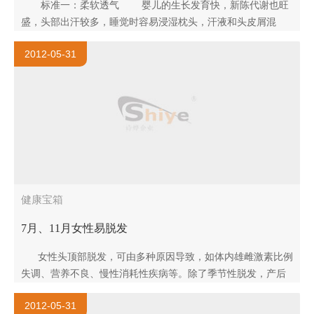
标准一：柔软透气 婴儿的生长发育快，新陈代谢也旺
盛，头部出汗较多，睡觉时容易浸湿枕头，汗液和头皮屑混
合，易使致病微生物贴附在枕头上。加上婴儿经常流口水，清
2012-05-31
理不及时，长此以往..
健康宝箱
7月、11月女性易脱发
女性头顶部脱发，可由多种原因导致，如体内雄雌激素比例
失调、营养不良、慢性消耗性疾病等。除了季节性脱发，产后
脱发也比较多，但一般不用管，3-5个月或9个月..
2012-05-31