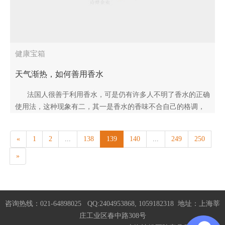
健康宝箱
天气渐热，如何善用香水
法国人很善于利用香水，可是仍有许多人不明了香水的正确
使用法，这种现象有二，其一是香水的香味不合自己的格调，
其二是香水洒得过多，喷洒过度不但不优雅，甚..
«
1
2
...
138
139
140
...
249
250
»
咨询热线：021-64898025 QQ:2404953868, 1059182318 地址：上海莘
庄工业区春中路308号