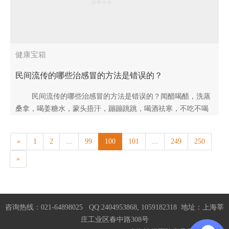
健康宝箱
民间流传的哪些治感冒的方法是错误的？
民间流传的哪些治感冒的方法是错误的？闻醋喝醋，洗蒸
桑拿，喝姜糖水，蒙头捂汗，蹦蹦跳跳，喝酒祛寒，不吃不喝
这些经验方治感冒实际上是错误的。..
«
1
2
...
99
100
101
...
249
250
»
咨询热线：021-64898025 QQ:2404953868, 1059182318 地址：上海莘
庄工业区春中路308号