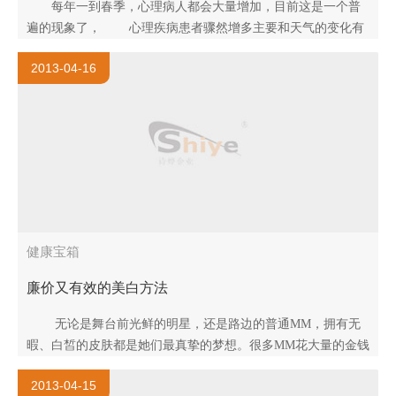
每年一到春季，心理病人都会大量增加，目前这是一个普
遍的现象了， 心理疾病患者骤然增多主要和天气的变化有
关，春天气候多变，阴雨比较多，阳光又不够充足，人的大脑
2013-04-16
内松果体素分泌增..
健康宝箱
廉价又有效的美白方法
无论是舞台前光鲜的明星，还是路边的普通MM，拥有无
暇、白皙的皮肤都是她们最真挚的梦想。很多MM花大量的金钱
做美容，买美白产品，甚至换肤、整容，但结果却常常与..
2013-04-15