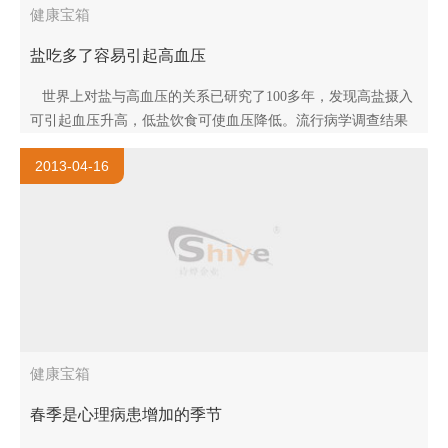
健康宝箱
盐吃多了容易引起高血压
世界上对盐与高血压的关系已研究了100多年，发现高盐摄入
可引起血压升高，低盐饮食可使血压降低。流行病学调查结果
发现居住在北极的爱斯基摩人摄盐量较低，他们的血压也低，
2013-04-16
多在1..
健康宝箱
春季是心理病患增加的季节