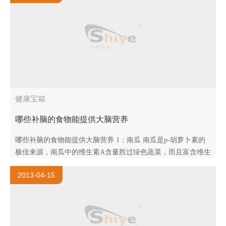
健康宝箱
哪些补脑的食物能提供大脑营养
哪些补脑的食物能提供大脑营养 1：南瓜 南瓜是p-胡萝卜素的
极佳来源，南瓜中的维生素A含量胜过绿色蔬菜，而且富含维生
素C、锌、钾和纤维素。中医认为：南瓜性味甘平，有清心醒脑
2013-04-15
的功效，可治..