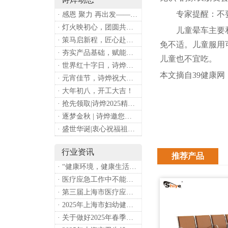
专家提醒：不要
· 感恩 聚力 再出发——上海诗烨企业发展有限公司成立20周年庆典
· 灯火映初心，团圆共安康 —— 诗烨恭祝大家元宵喜乐
儿童晕车主要和前
· 策马启新程，匠心赴华章——诗烨开工大吉
免不适。儿童服用
· 夯实产品基础，赋能专业服务——上海诗烨办公椅产品基础知识培训圆满开展
儿童也不宜吃。
· 世界红十字日，诗烨向全体红十字人致以最诚挚的节日祝福
本文摘自39健康网
· 元宵佳节，诗烨祝大家团团圆圆
· 大年初八，开工大吉！
· 抢先领取|诗烨2025精美台历超前放送！
· 逐梦金秋 | 诗烨邀您共赴第90届中国国际医疗器械博览会
· 盛世华诞|衷心祝福祖国母亲昌盛富强！
行业资讯
推荐产品
· “健康环境，健康生活”，上海第37个爱国卫生月系列活动
· 医疗应急工作中不能忽略的设备：医用转运车
· 第三届上海市医疗应急青年职业技能大赛暨第八届进博会医疗保障技能大比武活动通知
· 2025年上海市妇幼健康工作要点
· 关于做好2025年春季新冠病毒感染等重点传染病防治工作的通知