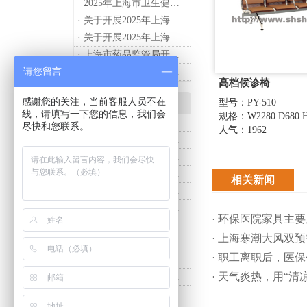
· 2025年上海市卫生健康工作要点
· 关于开展2025年上海市健康街镇建设工作的通知
· 关于开展2025年上海市中小微型企业职业健康帮扶工作的通知
· 上海市药品监管局开展进口医疗器械转境内生产工作调研
请您留言
· 2024年度上海药品监管工作十大亮点
高档候诊椅
感谢您的关注，当前客服人员不在
产品知识
型号：PY-510
线，请填写一下您的信息，我们会
规格：W2280 D680 H
· 诗烨推荐：T系列医用推车介绍
尽快和您联系。
人气：1962
· 诗烨医用床头柜购买联系方式及交货时间
· 医用推车发展趋势及诗烨产品介绍
· 诗烨不锈钢仪器车结构详解及应用用途
相关新闻
· 诗烨液压抢救车与手摇抢救车选购指南
· 诗烨不锈钢医用屏风标准款优选四折屏风的核心缘由
· 环保医院家具主
· 诗烨西药柜与中药柜的区别及采购选择影响分析
· 上海寒潮大风双
· 诗烨豪华儿童病床婴幼儿功能设计及使用效果
· 职工离职后，医
· 诗烨医用办公桌与普通办公桌的区别及医院采购优势
· 天气炎热，用“
· 诗烨网布办公椅与真皮办公椅优势及选购指南