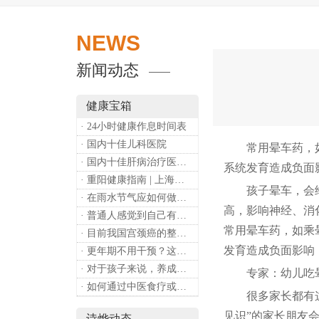
NEWS
新闻动态
健康宝箱
· 24小时健康作息时间表
· 国内十佳儿科医院
常用晕车药，如乘
· 国内十佳肝病治疗医院排行
系统发育造成负面
· 重阳健康指南 | 上海诗烨：秋养正当时，这份健康小贴士请收好​
孩子晕车，会给出
· 在雨水节气应如何做好健康保健？
高，影响神经、消
· 普通人感觉到自己有心理问题，有哪些方式可以来帮助缓解？
常用晕车药，如乘
· 目前我国宫颈癌的整体流行情况和防治形势如何？
发育造成负面影响
· 更年期不用干预？这是个误会
· 对于孩子来说，养成哪些好习惯能够预防近视？
专家：幼儿吃晕
· 如何通过中医食疗或穴位按摩等方式来祛湿健脾？
很多家长都有这样
见识”的家长朋友
诗烨动态