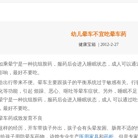
幼儿晕车不宜吃晕车药
健康宝箱 | 2012-2-27
晕宁是一种抗组胺药，服药后会进入睡眠状态，成人可以通过
影响，最好不要吃。
行带来不便。晕车主要跟孩子的平衡系统过于敏感有关。行驶
化等功能，引起 烦躁、恶心、呕吐等晕车症状。另外，睡眠不
晕宁是一种抗组胺药，服药后会进入睡眠状态，成人 可以通过
，最好不要吃。
车药或致发育不良
的经历，开车带孩子外出，孩子会有头晕发困、肠胃不适的情
会给孩子用防晕车药物，诗烨专业生产
医用家具
和
药柜
。但是专