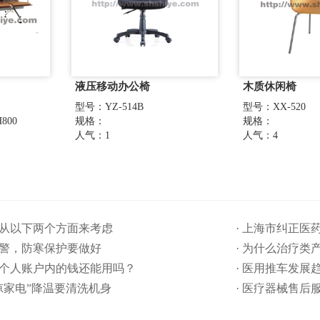
液压移动办公椅
木质休闲椅
型号：YZ-514B
型号：XX-520
800
规格：
规格：
人气：1
人气：4
要从以下两个方面来考虑
· 上海市纠正
预警，防寒保护要做好
· 为什么治疗类
保个人账户内的钱还能用吗​？
· 医用推车发展
清凉家电”降温要清洗机身
· 医疗器械售后