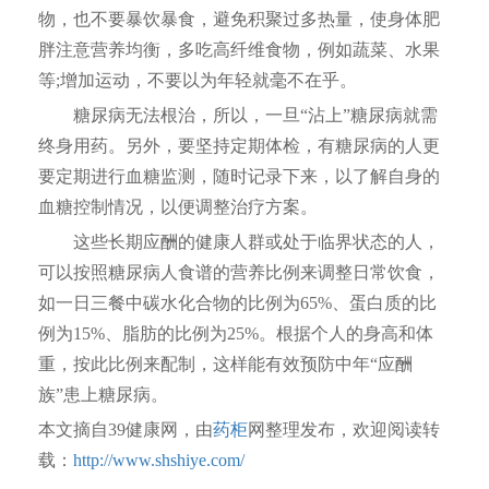
物，也不要暴饮暴食，避免积聚过多热量，使身体肥
胖注意营养均衡，多吃高纤维食物，例如蔬菜、水果
等;增加运动，不要以为年轻就毫不在乎。
糖尿病无法根治，所以，一旦“沾上”糖尿病就需
终身用药。另外，要坚持定期体检，有糖尿病的人更
要定期进行血糖监测，随时记录下来，以了解自身的
血糖控制情况，以便调整治疗方案。
这些长期应酬的健康人群或处于临界状态的人，
可以按照糖尿病人食谱的营养比例来调整日常饮食，
如一日三餐中碳水化合物的比例为65%、蛋白质的比
例为15%、脂肪的比例为25%。根据个人的身高和体
重，按此比例来配制，这样能有效预防中年“应酬
族”患上糖尿病。
本文摘自39健康网，由
药柜
网整理发布，欢迎阅读转
载：
http://www.shshiye.com/