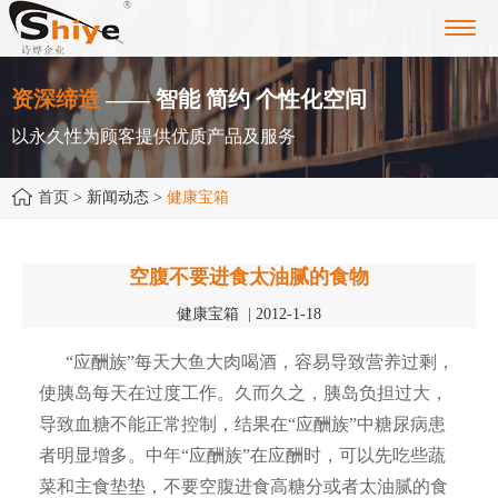
Toggl
navig
资深缔造
—— 智能 简约 个性化空间
以永久性为顾客提供优质产品及服务
首页
> 新闻动态 >
健康宝箱
空腹不要进食太油腻的食物
健康宝箱 | 2012-1-18
“应酬族”每天大鱼大肉喝酒，容易导致营养过剩，
使胰岛每天在过度工作。久而久之，胰岛负担过大，
导致血糖不能正常控制，结果在“应酬族”中糖尿病患
者明显增多。中年“应酬族”在应酬时，可以先吃些蔬
菜和主食垫垫，不要空腹进食高糖分或者太油腻的食