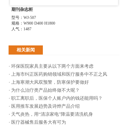
期刊杂志柜
型号：WJ-507
规格：W900 D400 H1800
人气：1487
相关新闻
· 环保医院家具主要从以下两个方面来考虑
· 上海市纠正医药购销领域和医疗服务中不正之风
· 上海寒潮大风双预警，防寒保护要做好
· 为什么治疗类产品始终做不大呢？
· 职工离职后，医保个人账户内的钱还能用吗​？
· 医用推车发展趋势及诗烨产品介绍
· 天气炎热，用“清凉家电”降温要清洗机身
· 医疗器械售后服务大有可为