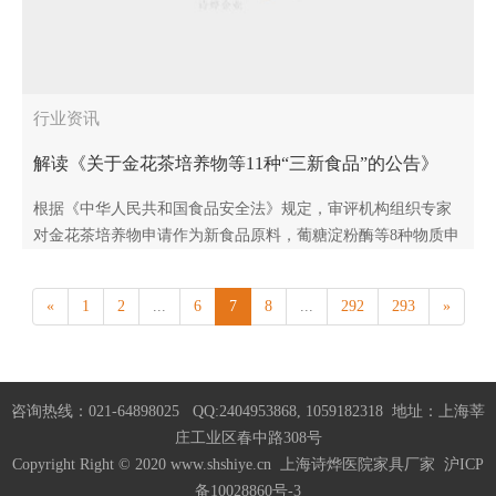
行业资讯
解读《关于金花茶培养物等11种“三新食品”的公告》
（2024年 第6号）
根据《中华人民共和国食品安全法》规定，审评机构组织专家
对金花茶培养物申请作为新食品原料，葡糖淀粉酶等8种物质申
请作为食品添加剂新品种，1,3,5-三甲基-2,4,6-三（3,5-二叔丁
基-4..
«
1
2
...
6
7
8
...
292
293
»
咨询热线：021-64898025 QQ:2404953868, 1059182318 地址：上海莘
庄工业区春中路308号
Copyright Right © 2020 www.shshiye.cn 上海诗烨医院家具厂家
沪ICP
备10028860号-3