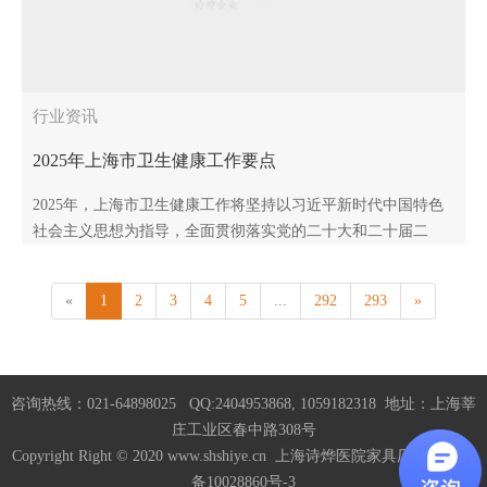
行业资讯
2025年上海市卫生健康工作要点
2025年，上海市卫生健康工作将坚持以习近平新时代中国特色
社会主义思想为指导，全面贯彻落实党的二十大和二十届二
中、三中全会精神，按照市委市政府部署要求，聚焦卫生健康
现代化建设..
«
1
2
3
4
5
...
292
293
»
咨询热线：021-64898025 QQ:2404953868, 1059182318 地址：上海莘
庄工业区春中路308号
Copyright Right © 2020 www.shshiye.cn 上海诗烨医院家具厂家
沪ICP
备10028860号-3