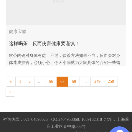
健康宝箱
这样喝茶，反而伤害健康要谨慎！
饮茶的确对身体有益，不过，饮茶方法如果不当，反而会对身
体造成损害，必须小心。今天小编就为大家具体的介绍一些错
误的饮茶方法。 空腹喝茶 茶叶中含有咖啡因，空腹喝茶，茶水
直入脘腹，有..
«
1
2
...
66
67
68
...
249
250
»
咨询热线：021-64898025 QQ:2404953868, 1059182318 地址：上海莘
庄工业区春中路308号