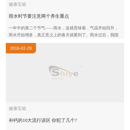
健康宝箱
雨水时节要注意两个养生重点
一年中的第二个节气——雨水，这就意味着，气温开始回升，
雨水开始增多，真正意义上的春天就要到了。雨水过后，我国
大部分地区的最低气温都将升至0度以上，当然，也会有冷空气
2016-02-29
不断袭..
健康宝箱
补钙的10大流行误区 你犯了几个?