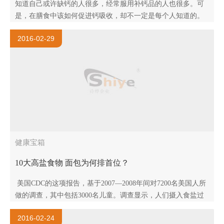
知道自己或许缺钙的人很多，经常服用补钙品的人也很多。可
是，在膳食中该如何促进钙吸收，却不一定是每个人知道的。
稍不小心，就有可能陷入误区当中，选择了错误的食品，结果
2016-02-29
妨碍了钙的吸收。常..
健康宝箱
10大高盐食物 面包为何排首位？
美国CDC的这项报告，基于2007—2008年间对7200名美国人所
做的调查，其中包括3000名儿童。调查显示，人们摄入食盐过
多的渠道，集中在10种食物上。人们从这10种食物中摄入的
2016-02-24
盐，占食盐..