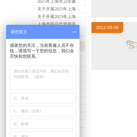
· 2025年上海市卫生健康工作要点
· 关于开展2025年上海市健康街镇建设工作的通知
· 关于开展2025年上海市中小微型企业职业健康帮扶工作的通知
· 上海市药品监管局开展进口医疗器械转境内生产工作调研
2012-03-06
请您留言
· 2024年度上海药品监管工作十大亮点
感谢您的关注，当前客服人员不在
产品知识
线，请填写一下您的信息，我们会
· 诗烨推荐：T系列医用推车介绍
尽快和您联系。
· 诗烨医用床头柜购买联系方式及交货时间
· 医用推车发展趋势及诗烨产品介绍
· 诗烨不锈钢仪器车结构详解及应用用途
· 诗烨液压抢救车与手摇抢救车选购指南
· 诗烨不锈钢医用屏风标准款优选四折屏风的核心缘由
· 诗烨西药柜与中药柜的区别及采购选择影响分析
· 诗烨豪华儿童病床婴幼儿功能设计及使用效果
· 诗烨医用办公桌与普通办公桌的区别及医院采购优势
· 诗烨网布办公椅与真皮办公椅优势及选购指南