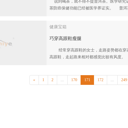
说到喝茶，就不得不提普洱茶。医学研究证
茶防癌保健功能已经被医学界证实。 普洱茶
健康宝箱
巧穿高跟鞋瘦腿
经常穿高跟鞋的女士，走路姿势都在穿高
高跟鞋，走起路来相对都感觉比较有风度。 .
«
1
2
...
170
171
172
...
249