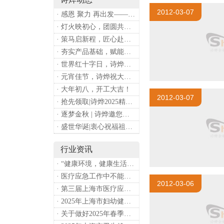
2012-03-07
· 感恩 聚力 再出发——上海诗烨企业发展有限公司成立20周年庆典
· 灯火映初心，团圆共安康 —— 诗烨恭祝大家元宵喜乐
· 策马启新程，匠心赴华章——诗烨开工大吉
· 夯实产品基础，赋能专业服务——上海诗烨办公椅产品基础知识培训圆满开展
· 世界红十字日，诗烨向全体红十字人致以最诚挚的节日祝福
· 元宵佳节，诗烨祝大家团团圆圆
· 大年初八，开工大吉！
2012-03-07
· 抢先领取|诗烨2025精美台历超前放送！
· 逐梦金秋 | 诗烨邀您共赴第90届中国国际医疗器械博览会
· 盛世华诞|衷心祝福祖国母亲昌盛富强！
行业资讯
· “健康环境，健康生活”，上海第37个爱国卫生月系列活动
· 医疗应急工作中不能忽略的设备：医用转运车
2012-03-06
· 第三届上海市医疗应急青年职业技能大赛暨第八届进博会医疗保障技能大比武活动通知
· 2025年上海市妇幼健康工作要点
· 关于做好2025年春季新冠病毒感染等重点传染病防治工作的通知