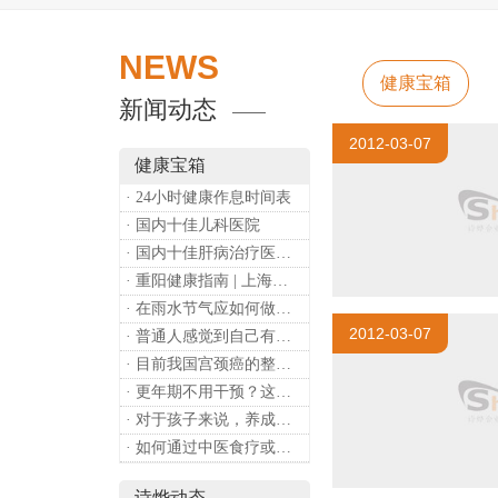
NEWS
健康宝箱
新闻动态
2012-03-07
健康宝箱
· 24小时健康作息时间表
· 国内十佳儿科医院
· 国内十佳肝病治疗医院排行
· 重阳健康指南 | 上海诗烨：秋养正当时，这份健康小贴士请收好​
· 在雨水节气应如何做好健康保健？
2012-03-07
· 普通人感觉到自己有心理问题，有哪些方式可以来帮助缓解？
· 目前我国宫颈癌的整体流行情况和防治形势如何？
· 更年期不用干预？这是个误会
· 对于孩子来说，养成哪些好习惯能够预防近视？
· 如何通过中医食疗或穴位按摩等方式来祛湿健脾？
诗烨动态