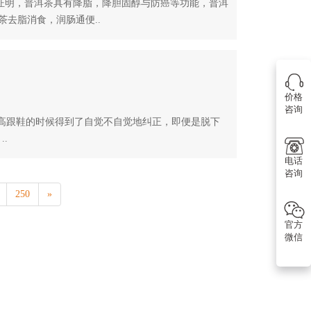
明，普洱茶具有降脂，降胆固醇与防癌等功能，普洱
去脂消食，润肠通便..
价格
咨询
跟鞋的时候得到了自觉不自觉地纠正，即便是脱下
.
电话
咨询
250
»
官方
微信