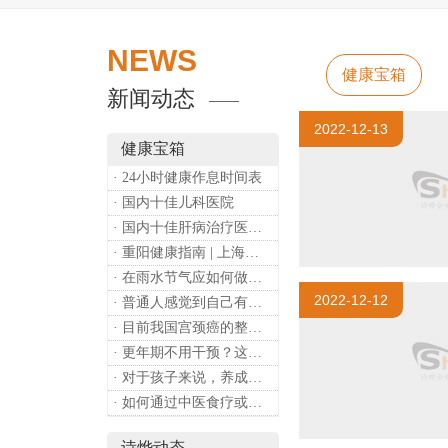
NEWS
健康宝箱
新闻动态
2022-12-13
健康宝箱
· 24小时健康作息时间表
· 国内十佳儿科医院
· 国内十佳肝病治疗医院排行
· 重阳健康指南 | 上海诗烨：秋养正当时，这份健康小贴士请收好​
· 在雨水节气应如何做好健康保健？
2022-12-12
· 普通人感觉到自己有心理问题，有哪些方式可以来帮助缓解？
· 目前我国宫颈癌的整体流行情况和防治形势如何？
· 更年期不用干预？这是个误会
· 对于孩子来说，养成哪些好习惯能够预防近视？
· 如何通过中医食疗或穴位按摩等方式来祛湿健脾？
诗烨动态