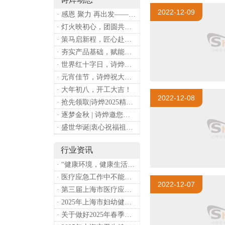
2022-12-09
· 感恩 聚力 再出发——上海诗烨企业发展有限公司成立20周年庆典
· 灯火映初心，团圆共安康 —— 诗烨恭祝大家元宵喜乐
· 策马启新程，匠心赴华章——诗烨开工大吉
· 夯实产品基础，赋能专业服务——上海诗烨办公椅产品基础知识培训圆满开展
· 世界红十字日，诗烨向全体红十字人致以最诚挚的节日祝福
· 元宵佳节，诗烨祝大家团团圆圆
· 大年初八，开工大吉！
2022-12-08
· 抢先领取|诗烨2025精美台历超前放送！
· 逐梦金秋 | 诗烨邀您共赴第90届中国国际医疗器械博览会
· 盛世华诞|衷心祝福祖国母亲昌盛富强！
行业资讯
· “健康环境，健康生活”，上海第37个爱国卫生月系列活动
· 医疗应急工作中不能忽略的设备：医用转运车
2022-12-07
· 第三届上海市医疗应急青年职业技能大赛暨第八届进博会医疗保障技能大比武活动通知
· 2025年上海市妇幼健康工作要点
· 关于做好2025年春季新冠病毒感染等重点传染病防治工作的通知