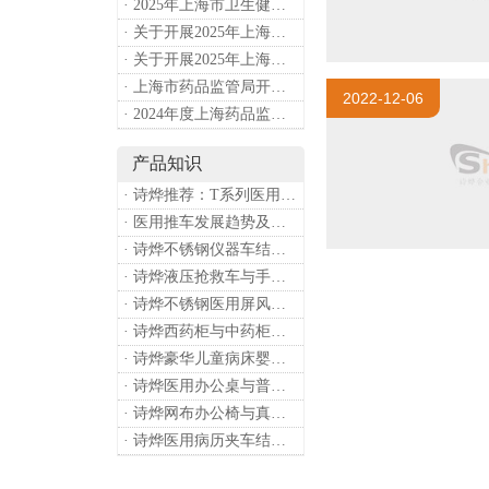
· 2025年上海市卫生健康工作要点
· 关于开展2025年上海市健康街镇建设工作的通知
· 关于开展2025年上海市中小微型企业职业健康帮扶工作的通知
· 上海市药品监管局开展进口医疗器械转境内生产工作调研
2022-12-06
· 2024年度上海药品监管工作十大亮点
产品知识
· 诗烨推荐：T系列医用推车介绍
· 医用推车发展趋势及诗烨产品介绍
· 诗烨不锈钢仪器车结构详解及应用用途
· 诗烨液压抢救车与手摇抢救车选购指南
· 诗烨不锈钢医用屏风标准款优选四折屏风的核心缘由
· 诗烨西药柜与中药柜的区别及采购选择影响分析
· 诗烨豪华儿童病床婴幼儿功能设计及使用效果
· 诗烨医用办公桌与普通办公桌的区别及医院采购优势
· 诗烨网布办公椅与真皮办公椅优势及选购指南
· 诗烨医用病历夹车结构原理及医护应用价值