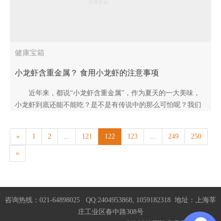
健康宝箱
小龙虾含重金属？ 食用小龙虾的注意事项
近年来，都说“小龙虾含重金属”，作为夏天的一大美味，
小龙虾到底还能不能吃？是不是有传说中的那么可怕呢？我们
搜集了一些专家资料，盘点一下小龙虾与重金属的众多纠葛：
..
«
1
2
...
121
122
123
...
249
250
»
咨询热线：021-64898025 QQ:2404953868, 1059182318 地址：上海莘
庄工业区春中路308号