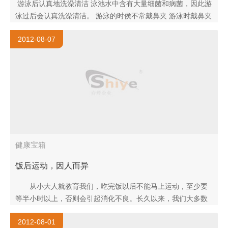
游泳后认真地洗澡清洁 泳池水中含有大量细菌和病菌，因此游
泳过后会认真洗澡清洁。 游泳的时侯不常戴鼻夹 游泳时戴鼻夹
能防止水倒灌但是会损伤鼻粘膜，所以游泳时尽量不戴鼻夹。
2012-08-07
游..
健康宝箱
饭后运动，因人而异
从小大人就教育我们，吃完饭以后不能马上运动，至少要
等半小时以上，否则会引起消化不良。长久以来，我们大多数
人都对这一说法深信不疑。不仅自己严格恪守饭后不能马上运
2012-08-01
动的守则，在我们..