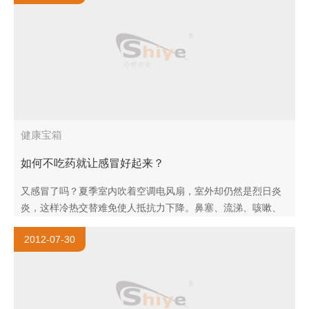
健康宝箱
如何不吃药就让感冒好起来？
又感冒了吗？夏季室内吹着空调电风扇，室外却仍然是烈日炎
炎，这样冷热交替难免使人抵抗力下降。鼻塞、流涕、咳嗽、
咽喉痛是不是让你烦恼不已，吃药吃到吐也不见得感冒有所缓
2012-07-30
解，各种药物似乎也..