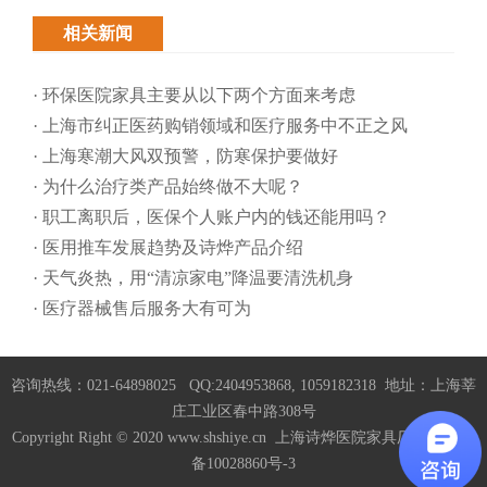
相关新闻
· 环保医院家具主要从以下两个方面来考虑
· 上海市纠正医药购销领域和医疗服务中不正之风
· 上海寒潮大风双预警，防寒保护要做好
· 为什么治疗类产品始终做不大呢？
· 职工离职后，医保个人账户内的钱还能用吗​？
· 医用推车发展趋势及诗烨产品介绍
· 天气炎热，用“清凉家电”降温要清洗机身
· 医疗器械售后服务大有可为
咨询热线：021-64898025 QQ:2404953868, 1059182318 地址：上海莘
庄工业区春中路308号
Copyright Right © 2020 www.shshiye.cn 上海诗烨医院家具厂家
沪ICP
备10028860号-3