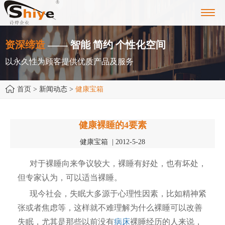
Toggl
navig
资深缔造
—— 智能 简约 个性化空间
以永久性为顾客提供优质产品及服务
首页
> 新闻动态 >
健康宝箱
健康裸睡的4要素
健康宝箱 | 2012-5-28
对于裸睡向来争议较大，裸睡有好处，也有坏处，
但专家认为，可以适当裸睡。
现今社会，失眠大多源于心理性因素，比如精神紧
张或者焦虑等，这样就不难理解为什么裸睡可以改善
失眠，尤其是那些以前没有
病床
裸睡经历的人来说，