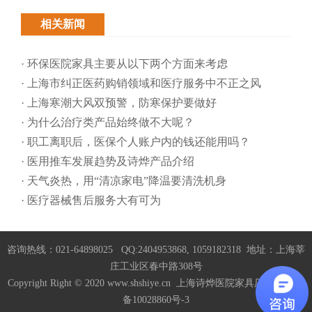
相关新闻
· 环保医院家具主要从以下两个方面来考虑
· 上海市纠正医药购销领域和医疗服务中不正之风
· 上海寒潮大风双预警，防寒保护要做好
· 为什么治疗类产品始终做不大呢？
· 职工离职后，医保个人账户内的钱还能用吗​？
· 医用推车发展趋势及诗烨产品介绍
· 天气炎热，用“清凉家电”降温要清洗机身
· 医疗器械售后服务大有可为
咨询热线：021-64898025 QQ:2404953868, 1059182318 地址：上海莘
庄工业区春中路308号
Copyright Right © 2020 www.shshiye.cn 上海诗烨医院家具厂家
沪ICP
备10028860号-3