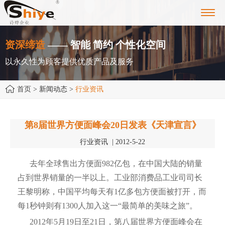
Toggl
navig
资深缔造
—— 智能 简约 个性化空间
以永久性为顾客提供优质产品及服务
首页
> 新闻动态 >
行业资讯
第8届世界方便面峰会20日发表《天津宣言》
行业资讯 | 2012-5-22
去年全球售出方便面982亿包，在中国大陆的销量
占到世界销量的一半以上。工业部消费品工业司司长
王黎明称，中国平均每天有1亿多包方便面被打开，而
每1秒钟则有1300人加入这一“最简单的美味之旅”。
2012年5月19日至21日，第八届世界方便面峰会在