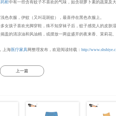
菜
药柜
中有一些含有蚊子不喜欢的气味，如含胡萝卜素的蔬菜及
色衣服，伊蚊（又叫花斑蚊），最喜停在黑色衣服上。
女孩子喜欢光脚穿鞋，殊不知穿袜子后，蚊子感觉人的皮肤湿
盖的清凉油和风油精，或摆放一两盆盛开的夜来香、茉莉花、
，上海
医疗家具
网整理发布，欢迎阅读转载：
http://www.shshiye.
上一篇