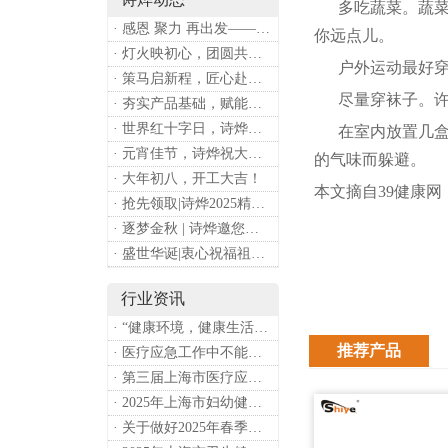
多吃蔬菜。蔬
· 感恩 聚力 再出发——上海诗烨企业发展有限公司成立20周年庆典
你远点儿。
· 灯火映初心，团圆共安康 —— 诗烨恭祝大家元宵喜乐
户外运动最好穿浅
· 策马启新程，匠心赴华章——诗烨开工大吉
尽量穿袜子。许多
· 夯实产品基础，赋能专业服务——上海诗烨办公椅产品基础知识培训圆满开展
· 世界红十字日，诗烨向全体红十字人致以最诚挚的节日祝福
在室内放置几盒揭
· 元宵佳节，诗烨祝大家团团圆圆
的气味而躲避。
· 大年初八，开工大吉！
本文摘自39健康网
· 抢先领取|诗烨2025精美台历超前放送！
· 逐梦金秋 | 诗烨邀您共赴第90届中国国际医疗器械博览会
· 盛世华诞|衷心祝福祖国母亲昌盛富强！
行业资讯
· “健康环境，健康生活”，上海第37个爱国卫生月系列活动
推荐产品
· 医疗应急工作中不能忽略的设备：医用转运车
· 第三届上海市医疗应急青年职业技能大赛暨第八届进博会医疗保障技能大比武活动通知
· 2025年上海市妇幼健康工作要点
· 关于做好2025年春季新冠病毒感染等重点传染病防治工作的通知