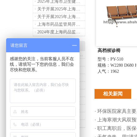
· 2025年上海市卫生健康工作要点
· 关于开展2025年上海市健康街镇建设工作的通知
· 关于开展2025年上海市中小微型企业职业健康帮扶工作的通知
· 上海市药品监管局开展进口医疗器械转境内生产工作调研
· 2024年度上海药品监管工作十大亮点
请您留言
产品知识
高档候诊椅
· 诗烨推荐：T系列医用推车介绍
感谢您的关注，当前客服人员不在
型号：PY-510
· 医用推车发展趋势及诗烨产品介绍
线，请填写一下您的信息，我们会
规格：W2280 D680 H
尽快和您联系。
· 诗烨不锈钢仪器车结构详解及应用用途
人气：1962
· 诗烨液压抢救车与手摇抢救车选购指南
· 诗烨不锈钢医用屏风标准款优选四折屏风的核心缘由
· 诗烨西药柜与中药柜的区别及采购选择影响分析
相关新闻
· 诗烨豪华儿童病床婴幼儿功能设计及使用效果
· 诗烨医用办公桌与普通办公桌的区别及医院采购优势
· 环保医院家具主
· 诗烨网布办公椅与真皮办公椅优势及选购指南
· 上海寒潮大风双
· 诗烨医用病历夹车结构原理及医护应用价值
· 职工离职后，医
· 天气炎热，用“