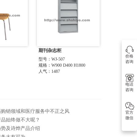
期刊杂志柜
价格
型号：WJ-507
咨询
规格：W900 D400 H1800
人气：1487
电话
咨询
医药购销领域和医疗服务中不正之风
官方
微信
产品始终做不大呢？
趋势及诗烨产品介绍
服务大有可为