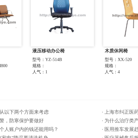
液压移动办公椅
木质休闲椅
型号：YZ-514B
型号：XX-520
800
规格：
规格：
人气：1
人气：4
要从以下两个方面来考虑
· 上海市纠正
预警，防寒保护要做好
· 为什么治疗类
保个人账户内的钱还能用吗​？
· 医用推车发展
清凉家电”降温要清洗机身
· 医疗器械售后