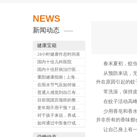
NEWS
新闻动态
健康宝箱
· 24小时健康作息时间表
· 国内十佳儿科医院
春末夏初，蚊虫
· 国内十佳肝病治疗医院排行
从预防来说，无论
· 重阳健康指南 | 上海诗烨：秋养正当时，这份健康小贴士请收好​
外在原因引起的蚊
· 在雨水节气应如何做好健康保健？
常洗澡，保持皮
· 普通人感觉到自己有心理问题，有哪些方式可以来帮助缓解？
· 目前我国宫颈癌的整体流行情况和防治形势如何？
在蚊子活动高峰期
· 更年期不用干预？这是个误会
少用香皂和香水。
· 对于孩子来说，养成哪些好习惯能够预防近视？
并非所有的香味都
· 如何通过中医食疗或穴位按摩等方式来祛湿健脾？
让自己身上有一些
诗烨动态