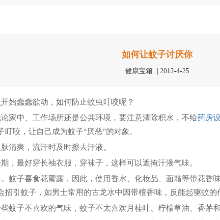
如何让蚊子讨厌你
健康宝箱 | 2012-4-25
开始蠢蠢欲动，如何防止蚊虫叮咬呢？
家中、工作场所还是公共环境，要注意清除积水，不给
药房
子叮咬，让自己成为蚊子“厌恶”的对象。
肤清爽，流汗时及时擦去汗液。
，最好穿长袖衣服，穿袜子，这样可以遮掩汗液气味。
蚊子喜食花蜜露，因此，使用香水、化妆品、面霜等带花香味
会招引蚊子，如男士常用的古龙水中因带檀香味，反能起驱蚊的
蚊子不喜欢的气味，蚊子不太喜欢月桂叶、柠檬草油、香茅和