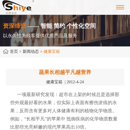
Toggl
navig
资深缔造
—— 智能 简约 个性化空间
以永久性为顾客提供优质产品及服务
首页
> 新闻动态 >
健康宝箱
蔬果长相越平凡越营养
健康宝箱 | 2012-4-24
一项最新研究发现：超市在上架的时候总是选择那
些外观最好看的水果，但实际上表面有擦伤淤痕的水
果，反而含有更多对人体健康有利的植物化学物质。
例如，“长相平凡”的苹果中 抵御疾病的化学物质数量
比那些光亮鲜嫩的现代苹果高出10倍。