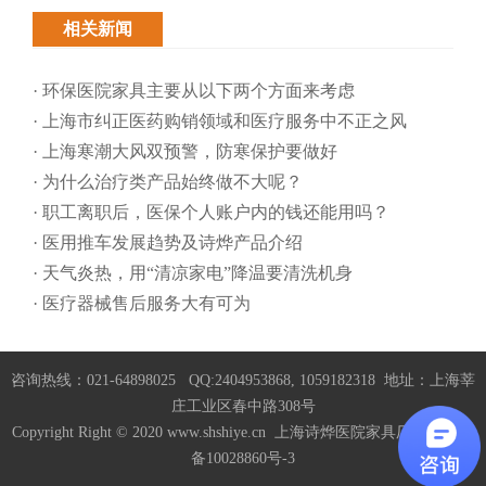
相关新闻
· 环保医院家具主要从以下两个方面来考虑
· 上海市纠正医药购销领域和医疗服务中不正之风
· 上海寒潮大风双预警，防寒保护要做好
· 为什么治疗类产品始终做不大呢？
· 职工离职后，医保个人账户内的钱还能用吗​？
· 医用推车发展趋势及诗烨产品介绍
· 天气炎热，用“清凉家电”降温要清洗机身
· 医疗器械售后服务大有可为
咨询热线：021-64898025 QQ:2404953868, 1059182318 地址：上海莘
庄工业区春中路308号
Copyright Right © 2020 www.shshiye.cn 上海诗烨医院家具厂家
沪ICP
备10028860号-3