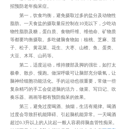
招预防老年痴呆症。
第一，饮食均衡，避免摄取过多的盐分及动物性
脂肪。一天食盐的摄取量应控制在10克以下，少吃动
物性脂肪及糖，蛋白质、食物纤维、维他命、矿物质
等都要均衡摄取。多吃健脑食物如：核桃、芝麻、莲
子、松子、黄花菜、花生、大枣、山楂、鱼、蛋类、
大豆、木耳、山药等。
第二，适度运动，维持腰部及脚的强壮，如打太
极拳、散步、慢跑。做深呼吸可让脑部充分吸氧，让
脑神经细胞功能活化。手的运动也很重要，常做一些
复杂精巧的手工会促进脑的活力，做菜、写日记、吹
奏乐器、画画等都有预防痴呆的效果。
第三，避免过度喝酒、抽烟，生活有规律。喝酒
过度会导致肝机能障碍、引起脑机能异常。一天喝酒
超过0.3升以上的人比起一般人容易得脑血管性痴呆。