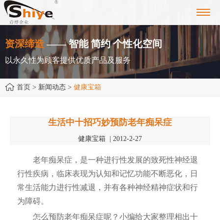
Toggl
navig
资深缔造
—— 智能 简约 个性化空间
以永久性为顾客提供优质产品及服务
首页
> 新闻动态 >
健康宝箱
生活中十招巧妙预防老年痴呆症
健康宝箱 | 2012-2-27
老年痴呆症，是一种进行性发展的致死性神经退
行性疾病，临床表现为认知和记忆功能不断恶化，日
常生活能力进行性减退，并有各种神经精神症状和行
为障碍。
怎么预防老年痴呆症呢？小编给大家整理相出十