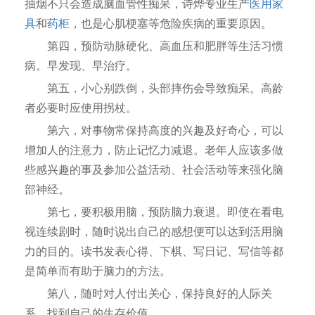
抽烟不只会造成脑血管性痴呆，诗烨专业生产
医用家
具
和
药柜
，也是心肌梗塞等危险疾病的重要原因。
第四，预防动脉硬化、高血压和肥胖等生活习惯
病。早发现、早治疗。
第五，小心别跌倒，头部摔伤会导致痴呆。高龄
者必要时应使用拐杖。
第六，对事物常保持高度的兴趣及好奇心，可以
增加人的注意力，防止记忆力减退。老年人应该多做
些感兴趣的事及参加公益活动、社会活动等来强化脑
部神经。
第七，要积极用脑，预防脑力衰退。即使在看电
视连续剧时，随时说出自己的感想便可以达到活用脑
力的目的。读书发表心得、下棋、写日记、写信等都
是简单而有助于脑力的方法。
第八，随时对人付出关心，保持良好的人际关
系，找到自己的生存价值。