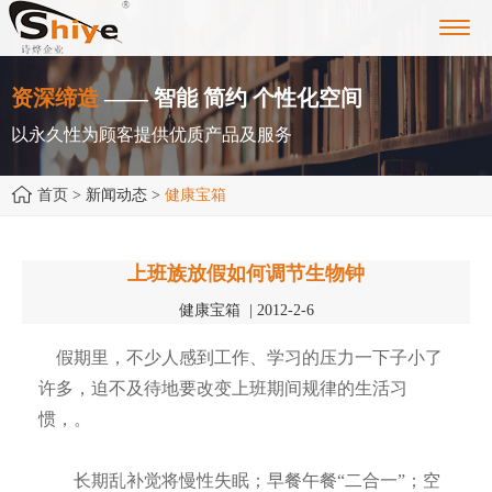
Toggl
navig
资深缔造
—— 智能 简约 个性化空间
以永久性为顾客提供优质产品及服务
首页
> 新闻动态 >
健康宝箱
上班族放假如何调节生物钟
健康宝箱 | 2012-2-6
假期里，不少人感到工作、学习的压力一下子小了
许多，迫不及待地要改变上班期间规律的生活习
惯，。
长期乱补觉将慢性失眠；早餐午餐“二合一”；空