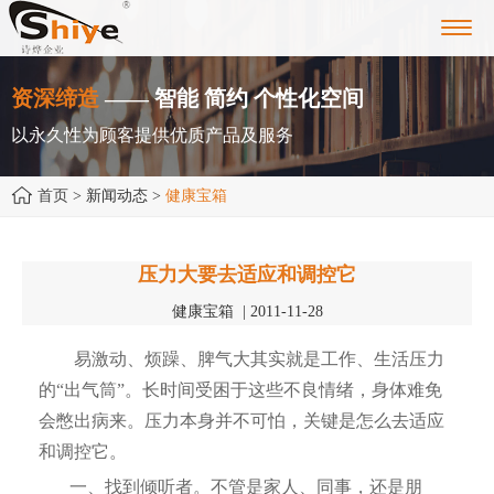
Toggl
navig
资深缔造
—— 智能 简约 个性化空间
以永久性为顾客提供优质产品及服务
首页
> 新闻动态 >
健康宝箱
压力大要去适应和调控它
健康宝箱 | 2011-11-28
易激动、烦躁、脾气大其实就是工作、生活压力
的“出气筒”。长时间受困于这些不良情绪，身体难免
会憋出病来。压力本身并不可怕，关键是怎么去适应
和调控它。
一、找到倾听者。不管是家人、同事，还是朋