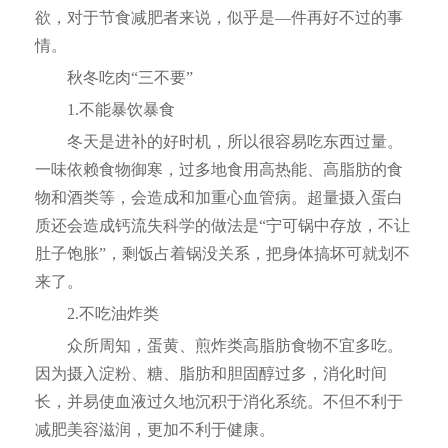
欲，对于节食减肥者来说，似乎是—件再好不过的事
情。
秋冬吃肉“三不要”
1.不能暴饮暴食
冬天是进补的好时机，所以很容易吃东西过量。
一味依赖食物御寒，过多地食用高热能、高脂肪的食
物和酒类等，会造成和加重心血管病。超量摄入蛋白
质还会造成钙流失科学的做法是“宁可锅中存放，不让
肚子饱胀”，剩饭占着锅没关系，把身体搞坏可就划不
来了。
2.不吃油炸类
众所周知，蛋黄、煎炸类高脂肪食物不宜多吃。
因为摄入淀粉、糖、脂肪和胆固醇过多，消化时间
长，并易使血液过久地沉积于消化系统。不但不利于
减肥美容滋润，更加不利于健康。