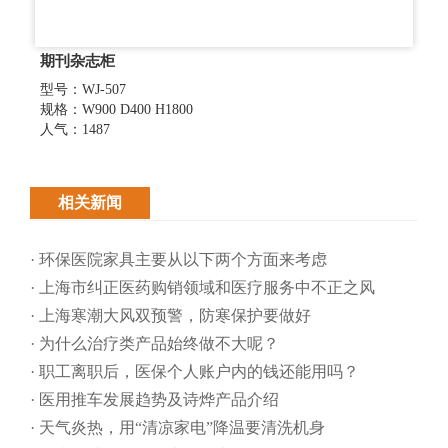
期刊杂志柜
型号：WJ-507
规格：W900 D400 H1800
人气：1487
相关新闻
· 环保医院家具主要从以下两个方面来考虑
· 上海市纠正医药购销领域和医疗服务中不正之风
· 上海寒潮大风双预警，防寒保护要做好
· 为什么治疗类产品始终做不大呢？
· 职工离职后，医保个人账户内的钱还能用吗​？
· 医用推车发展趋势及诗烨产品介绍
· 天气炎热，用“清凉家电”降温要清洗机身