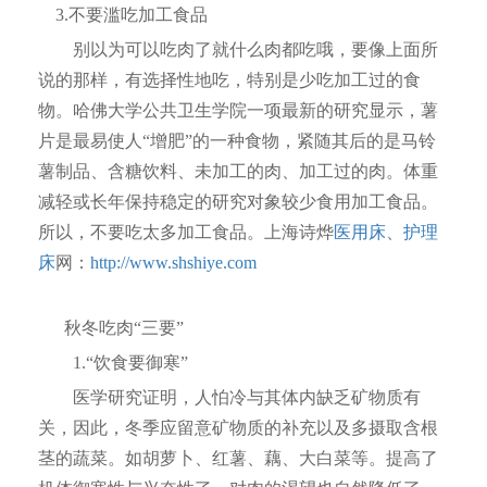
3.不要滥吃加工食品
别以为可以吃肉了就什么肉都吃哦，要像上面所
说的那样，有选择性地吃，特别是少吃加工过的食
物。哈佛大学公共卫生学院一项最新的研究显示，薯
片是最易使人“增肥”的一种食物，紧随其后的是马铃
薯制品、含糖饮料、未加工的肉、加工过的肉。体重
减轻或长年保持稳定的研究对象较少食用加工食品。
所以，不要吃太多加工食品。上海诗烨
医用床
、
护理
床
网：
http://www.shshiye.com
秋冬吃肉“三要”
1.“饮食要御寒”
医学研究证明，人怕冷与其体内缺乏矿物质有
关，因此，冬季应留意矿物质的补充以及多摄取含根
茎的蔬菜。如胡萝卜、红薯、藕、大白菜等。提高了