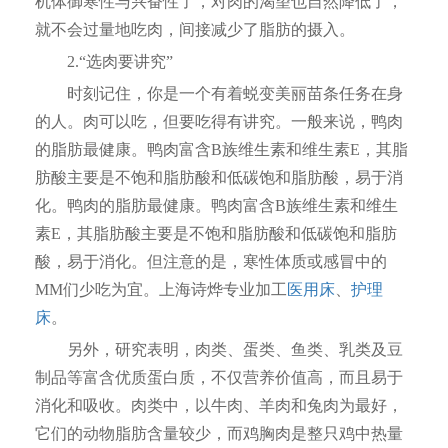
机体御寒性与兴奋性了，对肉的渴望也自然降低了，
就不会过量地吃肉，间接减少了脂肪的摄入。
2.“选肉要讲究”
时刻记住，你是一个有着蜕变美丽苗条任务在身
的人。肉可以吃，但要吃得有讲究。一般来说，鸭肉
的脂肪最健康。鸭肉富含B族维生素和维生素E，其脂
肪酸主要是不饱和脂肪酸和低碳饱和脂肪酸，易于消
化。鸭肉的脂肪最健康。鸭肉富含B族维生素和维生
素E，其脂肪酸主要是不饱和脂肪酸和低碳饱和脂肪
酸，易于消化。但注意的是，寒性体质或感冒中的
MM们少吃为宜。上海诗烨专业加工
医用床
、
护理
床
。
另外，研究表明，肉类、蛋类、鱼类、乳类及豆
制品等富含优质蛋白质，不仅营养价值高，而且易于
消化和吸收。肉类中，以牛肉、羊肉和兔肉为最好，
它们的动物脂肪含量较少，而鸡胸肉是整只鸡中热量