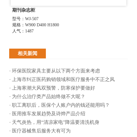
期刊杂志柜
型号：WJ-507
规格：W900 D400 H1800
人气：1487
相关新闻
· 环保医院家具主要从以下两个方面来考虑
· 上海市纠正医药购销领域和医疗服务中不正之风
· 上海寒潮大风双预警，防寒保护要做好
· 为什么治疗类产品始终做不大呢？
· 职工离职后，医保个人账户内的钱还能用吗​？
· 医用推车发展趋势及诗烨产品介绍
· 天气炎热，用“清凉家电”降温要清洗机身
· 医疗器械售后服务大有可为