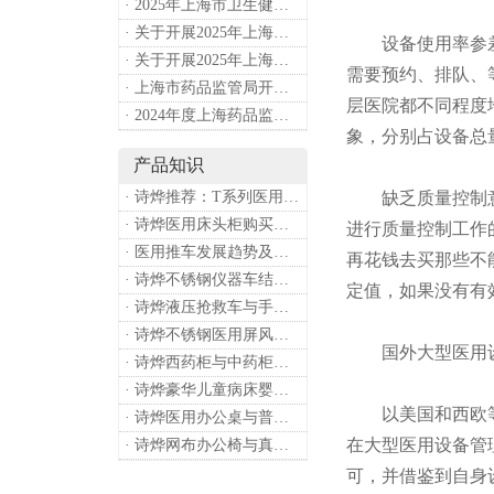
· 2025年上海市卫生健康工作要点
· 关于开展2025年上海市健康街镇建设工作的通知
设备使用率参差不
· 关于开展2025年上海市中小微型企业职业健康帮扶工作的通知
需要预约、排队、
· 上海市药品监管局开展进口医疗器械转境内生产工作调研
层医院都不同程度
· 2024年度上海药品监管工作十大亮点
象，分别占设备总量的
产品知识
· 诗烨推荐：T系列医用推车介绍
缺乏质量控制意识
· 诗烨医用床头柜购买联系方式及交货时间
进行质量控制工作
· 医用推车发展趋势及诗烨产品介绍
再花钱去买那些不
· 诗烨不锈钢仪器车结构详解及应用用途
定值，如果没有有
· 诗烨液压抢救车与手摇抢救车选购指南
· 诗烨不锈钢医用屏风标准款优选四折屏风的核心缘由
国外大型医用设
· 诗烨西药柜与中药柜的区别及采购选择影响分析
· 诗烨豪华儿童病床婴幼儿功能设计及使用效果
以美国和西欧等多
· 诗烨医用办公桌与普通办公桌的区别及医院采购优势
在大型医用设备管
· 诗烨网布办公椅与真皮办公椅优势及选购指南
可，并借鉴到自身