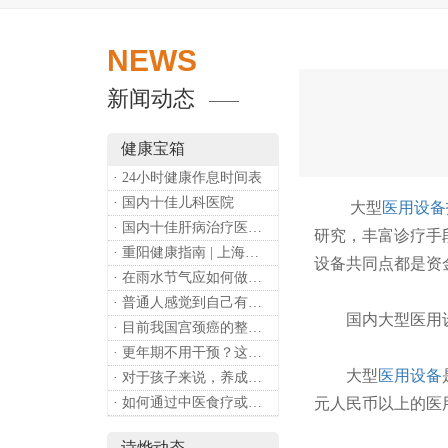
NEWS
新闻动态
健康宝箱
· 24小时健康作息时间表
· 国内十佳儿科医院
大型
医用设备
· 国内十佳肝病治疗医院排行
研究，丰富诊疗手
· 重阳健康指南 | 上海诗烨：秋养正当时，这份健康小贴士请收好​
设备共同点都是资
· 在雨水节气应如何做好健康保健？
· 普通人感觉到自己有心理问题，有哪些方式可以来帮助缓解？
国内大型医用设
· 目前我国宫颈癌的整体流行情况和防治形势如何？
· 更年期不用干预？这是个误会
大型
医用设备
· 对于孩子来说，养成哪些好习惯能够预防近视？
· 如何通过中医食疗或穴位按摩等方式来祛湿健脾？
元人民币以上的医
诗烨动态