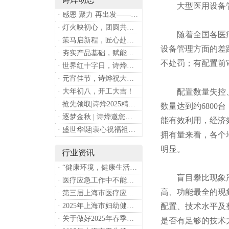
大型医用设备
· 感恩 聚力 再出发——上海诗烨企业发展有限公司成立20周年庆典
· 灯火映初心，团圆共安康 —— 诗烨恭祝大家元宵喜乐
随着全国各医疗
· 策马启新程，匠心赴华章——诗烨开工大吉
设备管理方面的差
· 夯实产品基础，赋能专业服务——上海诗烨办公椅产品基础知识培训圆满开展
不处罚；有配置前
· 世界红十字日，诗烨向全体红十字人致以最诚挚的节日祝福
· 元宵佳节，诗烨祝大家团团圆圆
· 大年初八，开工大吉！
配置数量失控、总
· 抢先领取|诗烨2025精美台历超前放送！
数量达到约6800
· 逐梦金秋 | 诗烨邀您共赴第90届中国国际医疗器械博览会
能有效利用，经济
· 盛世华诞|衷心祝福祖国母亲昌盛富强！
拥有量来看，各个
明显。
行业资讯
· “健康环境，健康生活”，上海第37个爱国卫生月系列活动
盲目攀比现象严重
· 医疗应急工作中不能忽略的设备：医用转运车
高、功能最全的现
· 第三届上海市医疗应急青年职业技能大赛暨第八届进博会医疗保障技能大比武活动通知
· 2025年上海市妇幼健康工作要点
配置、技术水平及
· 关于做好2025年春季新冠病毒感染等重点传染病防治工作的通知
是否有足够的技术