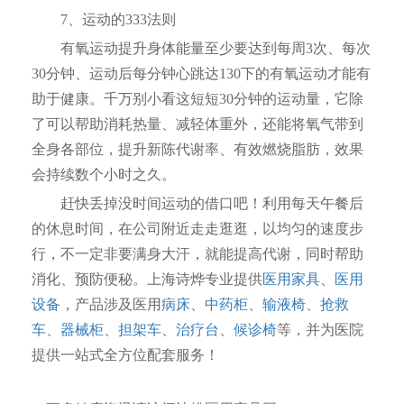
7、运动的333法则
有氧运动提升身体能量至少要达到每周3次、每次
30分钟、运动后每分钟心跳达130下的有氧运动才能有
助于健康。千万别小看这短短30分钟的运动量，它除
了可以帮助消耗热量、减轻体重外，还能将氧气带到
全身各部位，提升新陈代谢率、有效燃烧脂肪，效果
会持续数个小时之久。
赶快丢掉没时间运动的借口吧！利用每天午餐后
的休息时间，在公司附近走走逛逛，以均匀的速度步
行，不一定非要满身大汗，就能提高代谢，同时帮助
消化、预防便秘。上海诗烨专业提供
医用家具
、
医用
设备
，产品涉及医用
病床
、
中药柜
、
输液椅
、
抢救
车
、
器械柜
、
担架车
、
治疗台
、
候诊椅
等，并为医院
提供一站式全方位配套服务！