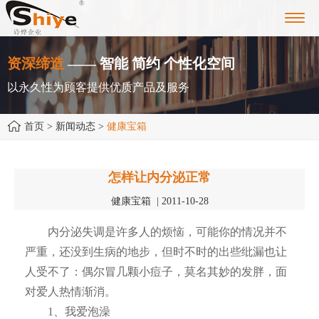
Toggl
navig
资深缔造
—— 智能 简约 个性化空间
以永久性为顾客提供优质产品及服务
首页
> 新闻动态 >
健康宝箱
怎样让内分泌正常
健康宝箱 | 2011-10-28
内分泌失调是许多人的烦恼，可能你的情况并不
严重，还没到生病的地步，但时不时的出些纰漏也让
人受不了：偶尔冒几颗小痘子，莫名其妙的发胖，面
对爱人热情渐消。
1、我爱泡澡