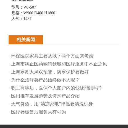
型号：WJ-507
规格：W900 D400 H1800
人气：1487
相关新闻
· 环保医院家具主要从以下两个方面来考虑
· 上海市纠正医药购销领域和医疗服务中不正之风
· 上海寒潮大风双预警，防寒保护要做好
· 为什么治疗类产品始终做不大呢？
· 职工离职后，医保个人账户内的钱还能用吗​？
· 医用推车发展趋势及诗烨产品介绍
· 天气炎热，用“清凉家电”降温要清洗机身
· 医疗器械售后服务大有可为