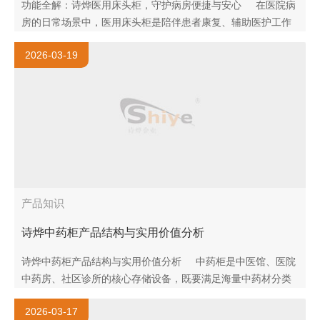
功能全解：诗烨医用床头柜，守护病房便捷与安心 在医院病
房的日常场景中，医用床头柜是陪伴患者康复、辅助医护工作
的核心配套家具，绝非普通收纳家具可比。上海诗烨深耕医用
2026-03-19
家具..
产品知识
诗烨中药柜产品结构与实用价值分析
诗烨中药柜产品结构与实用价值分析 中药柜是中医馆、医院
中药房、社区诊所的核心存储设备，既要满足海量中药材分类
存放、防潮防串味的专业需求，又要适配药师高频抓药、高效
2026-03-17
核对..