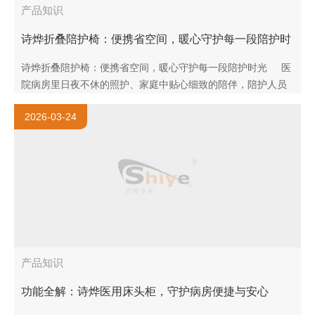
产品知识
诗烨折叠陪护椅：便携省空间，暖心守护每一段陪护时
光
诗烨折叠陪护椅：便携省空间，暖心守护每一段陪护时光 医
院病房里日夜不休的照护、家庭中贴心细致的陪伴，陪护人员
的休息质量，直接关系到照护状态与身心疲惫度。传统陪护工
2026-03-24
具要..
产品知识
功能全解：诗烨医用床头柜，守护病房便捷与安心