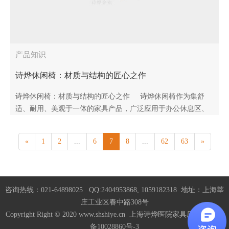
产品知识
诗烨休闲椅：材质与结构的匠心之作
诗烨休闲椅：材质与结构的匠心之作 诗烨休闲椅作为集舒
适、耐用、美观于一体的家具产品，广泛应用于办公休息区、
医疗机构、商业空间等多种场景，其卓越的品质源于严苛的材
质..
«
1
2
...
6
7
8
...
62
63
»
咨询热线：021-64898025 QQ:2404953868, 1059182318 地址：上海莘
庄工业区春中路308号
Copyright Right © 2020 www.shshiye.cn 上海诗烨医院家具厂家
沪ICP
备10028860号-3