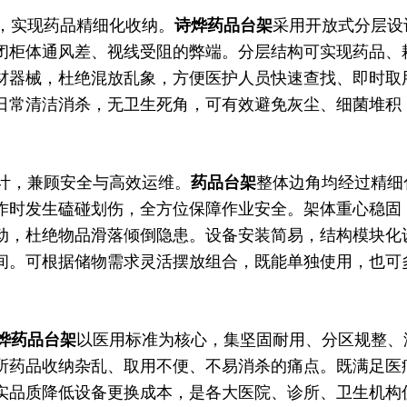
实现药品精细化收纳。
诗烨
药品台架
采用开放式分层设
闭柜体通风差、视线受阻的弊端。分层结构可实现药品、
材器械，杜绝混放乱象，方便医护人员快速查找、即时取
日常清洁消杀，无卫生死角，可有效避免灰尘、细菌堆积
，兼顾安全与高效运维。
药品台架
整体边角均经过精细
作时发生磕碰划伤，全方位保障作业安全。架体重心稳固
动，杜绝物品滑落倾倒隐患。设备安装简易，结构模块化
间。可根据储物需求灵活摆放组合，既能单独使用，也可
烨
药品台架
以医用标准为核心，集坚固耐用、分区规整、
所药品收纳杂乱、取用不便、不易消杀的痛点。既满足医
实品质降低设备更换成本，是各大医院、诊所、卫生机构