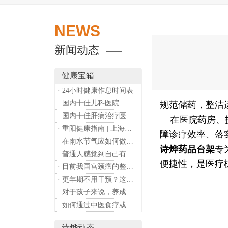
NEWS
新闻动态
健康宝箱
· 24小时健康作息时间表
· 国内十佳儿科医院
规范储药，整洁
· 国内十佳肝病治疗医院排行
在医院药房、护
· 重阳健康指南 | 上海诗烨：秋养正当时，这份健康小贴士请收好​
障诊疗效率、落
· 在雨水节气应如何做好健康保健？
诗烨
药品台架
专
· 普通人感觉到自己有心理问题，有哪些方式可以来帮助缓解？
便捷性，是医疗
· 目前我国宫颈癌的整体流行情况和防治形势如何？
· 更年期不用干预？这是个误会
· 对于孩子来说，养成哪些好习惯能够预防近视？
· 如何通过中医食疗或穴位按摩等方式来祛湿健脾？
诗烨动态