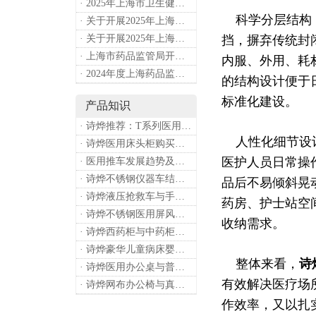
· 2025年上海市卫生健康工作要点
科学分层结构，
· 关于开展2025年上海市健康街镇建设工作的通知
· 关于开展2025年上海市中小微型企业职业健康帮扶工作的通知
挡，摒弃传统封
· 上海市药品监管局开展进口医疗器械转境内生产工作调研
内服、外用、耗
· 2024年度上海药品监管工作十大亮点
的结构设计便于
标准化建设。
产品知识
· 诗烨推荐：T系列医用推车介绍
人性化细节设计
· 诗烨医用床头柜购买联系方式及交货时间
医护人员日常操
· 医用推车发展趋势及诗烨产品介绍
· 诗烨不锈钢仪器车结构详解及应用用途
品后不易倾斜晃
· 诗烨液压抢救车与手摇抢救车选购指南
药房、护士站空
· 诗烨不锈钢医用屏风标准款优选四折屏风的核心缘由
收纳需求。
· 诗烨西药柜与中药柜的区别及采购选择影响分析
· 诗烨豪华儿童病床婴幼儿功能设计及使用效果
整体来看，
诗
· 诗烨医用办公桌与普通办公桌的区别及医院采购优势
有效解决医疗场
· 诗烨网布办公椅与真皮办公椅优势及选购指南
作效率，又以扎