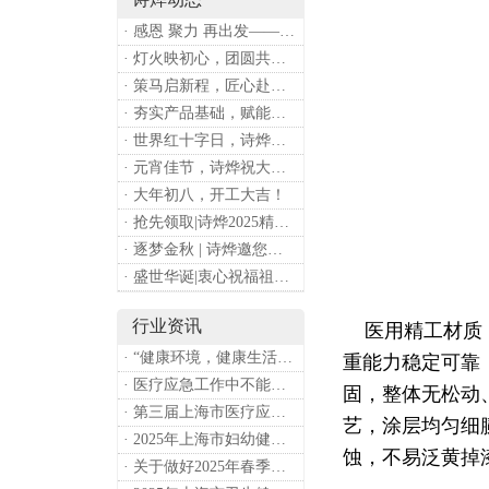
· 感恩 聚力 再出发——上海诗烨企业发展有限公司成立20周年庆典
· 灯火映初心，团圆共安康 —— 诗烨恭祝大家元宵喜乐
· 策马启新程，匠心赴华章——诗烨开工大吉
· 夯实产品基础，赋能专业服务——上海诗烨办公椅产品基础知识培训圆满开展
· 世界红十字日，诗烨向全体红十字人致以最诚挚的节日祝福
· 元宵佳节，诗烨祝大家团团圆圆
· 大年初八，开工大吉！
· 抢先领取|诗烨2025精美台历超前放送！
· 逐梦金秋 | 诗烨邀您共赴第90届中国国际医疗器械博览会
· 盛世华诞|衷心祝福祖国母亲昌盛富强！
行业资讯
医用精工材质，
· “健康环境，健康生活”，上海第37个爱国卫生月系列活动
重能力稳定可靠
· 医疗应急工作中不能忽略的设备：医用转运车
固，整体无松动
· 第三届上海市医疗应急青年职业技能大赛暨第八届进博会医疗保障技能大比武活动通知
艺，涂层均匀细
· 2025年上海市妇幼健康工作要点
蚀，不易泛黄掉
· 关于做好2025年春季新冠病毒感染等重点传染病防治工作的通知