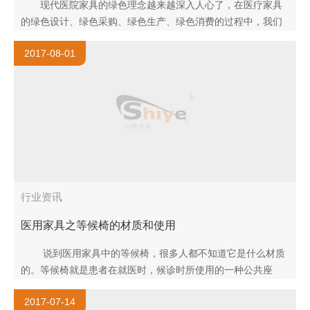
现代医院家具的绿色理念越来越深入人心了，在医疗家具
的绿色设计、绿色采购、绿色生产、绿色消费的过程中，我们
更应该鼓励支持使用者、设计师、设计机构、研发机构..
2017-08-01
行业资讯
医用家具之等候椅的材质和使用
说到医用家具中的等候椅，很多人都不知道它是什么材质
的。等候椅就是患者在就医时，候诊时所使用的一种公共座
椅，所以等候椅也可以成为候诊椅，由于其形式是比较大众
2017-07-14
化，也是医院中必..