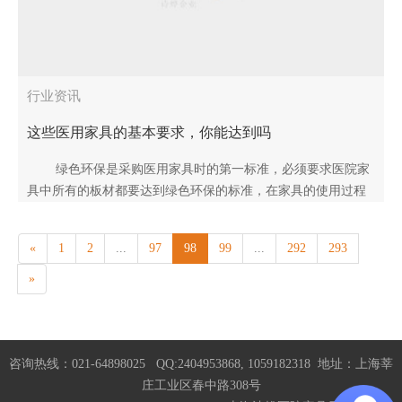
行业资讯
这些医用家具的基本要求，你能达到吗
绿色环保是采购医用家具时的第一标准，必须要求医院家
具中所有的板材都要达到绿色环保的标准，在家具的使用过程
中，不要释放出对人体有害的物质。在事实上，绿色环保的医
院家具包含了..
«
1
2
...
97
98
99
...
292
293
»
咨询热线：021-64898025 QQ:2404953868, 1059182318 地址：上海莘
庄工业区春中路308号