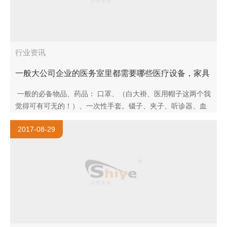
行业资讯
一般大公司企业的医务室里都需要哪些医疗设备，家具
什么的？
一般的必备物品、药品： 口罩、（白大褂、医用帽子这两个我
觉得可有可无的！）、一次性手套。镊子、夹子、听诊器、血
压计、止血钳、体温计、紫外线灯，84消毒液，酒精、脱脂
2017-08-29
棉、纱布绷带..