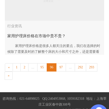
行业资讯
家用护理床价格在市场中贵不贵？
家用护理床价格是很多人都关注的要点，我们在选择的时
候除了需要及时的了解整个床的大小和尺寸之外，还是需要看
看在实际使用过程中带来的好处价值，也可以看看家用护理床
价格与质量关..
«
1
2
...
95
96
97
...
292
293
»
咨询热线：021-64898025 QQ:2404953868, 1059182318 地址：上海莘
庄工业区春中路308号