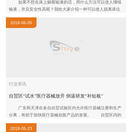
如果不想在床上躺着输液的话，用什么方法可以使人继续
输液，并且安全性高呢？我给大家介绍一种可以使人脱离床位
还能进行输液的用具，你想知道嘛？你肯定想知道，因为你也
2018-06-05
可能用的到它..
行业资讯
自贸区“试水”医疗器械放开 倒逼研发“补短板”
广东和天津在各自自贸试验区内允许医疗器械注册和生产
分离，有助于加快医疗器械创新产品的发展。 自贸区内的
医疗器械政策，正在不断放开。 日前，国务院印发进一步
2018-05-23
深化广东..