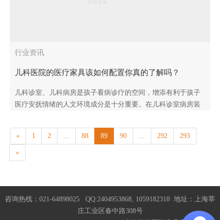
行业资讯
儿科医院的医疗家具该如何配置你真的了解吗？
儿科诊室、儿科病房是孩子看病诊疗的空间，增添有利于孩子
医疗安抚情绪的人文环境成分是十分重要。在儿科诊室病房装
饰品方面，要注意选择一些富有创意和趣味性的软装及医院家
具。科学合理地装潢..
«
1
2
...
88
89
90
...
292
293
»
咨询热线：021-64898025 QQ:2404953868, 1059182318 地址：上海莘
庄工业区春中路308号