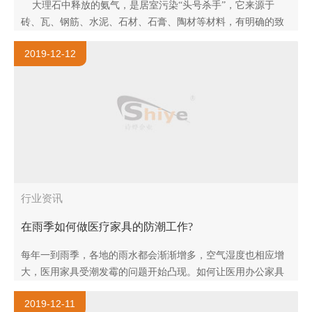
大理石中释放的氨气，是居室污染“头号杀手”，它来源于
砖、瓦、钢筋、水泥、石材、石膏、陶材等材料，有明确的致
癌作用，直接杀死杀伤人的肌体细胞，如果杀伤的细胞发..
2019-12-12
行业资讯
在雨季如何做医疗家具的防潮工作?
每年一到雨季，各地的雨水都会渐渐增多，空气湿度也相应增
大，医用家具受潮发霉的问题开始凸现。如何让医用办公家具
防霉，定是大家很烦恼的问题。下面上海诗烨来教大家医用办
2019-12-11
公家具防霉小知识。..