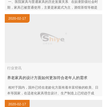
一、医院家具与普通家具的历史发展关系 在奴隶阶级社会时
期，家具已被普通使用，主要是家庭式为主，酒馆茶馆等都是
购买家庭式的家具进行使用，款式较简单，工艺要求精雕细
2020-02-17
作，对..
行业资讯
养老家具的设计方面如何更加符合老年人的需求
相对于国内，国外已经在老龄化方面有着丰富经验的欧美、日
本等国家，在适老化家具理念设计、生产制造上已经趋于成
熟，如包容性设计、无障碍设计、通用设计等，更适宜老年人
2020-02-17
使用。 ..