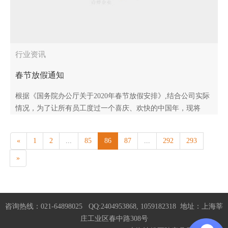
行业资讯
春节放假通知
根据《国务院办公厅关于2020年春节放假安排》,结合公司实际
情况，为了让所有员工度过一个喜庆、欢快的中国年，现将
2020春节放假事宜安排如下：放假时间“自2020年1月23日（农
历腊月二十九..
«
1
2
...
85
86
87
...
292
293
»
咨询热线：021-64898025 QQ:2404953868, 1059182318 地址：上海莘
庄工业区春中路308号