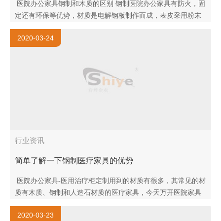
医院办公家具钢制和木质的区别 钢制医院办公家具有防火，固
定还有环保等优势，材质是电解钢板制作而成，表皮采用粉末
静电技术，然而钢制家具的高强度的硬度特性，使其受到撞击
2020-03-24
外漆脱落或..
行业资讯
简单了解一下钢制医疗家具的优势
医院办公家具-医用治疗柜定制用到的材质有很多，其常见的材
质有木质、钢制和人造石材质的医疗家具，今天万开医院家具
生产厂家为您介绍，关于钢制治疗室家具定制有哪些优势，可
2020-03-23
以让医务人..