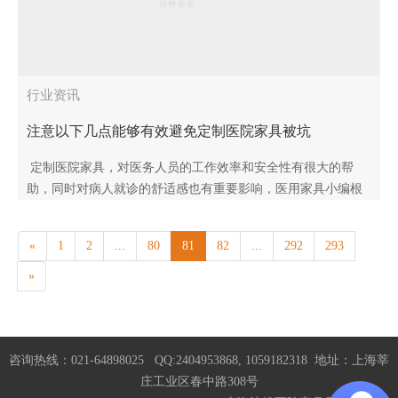
行业资讯
注意以下几点能够有效避免定制医院家具被坑
定制医院家具，对医务人员的工作效率和安全性有很大的帮
助，同时对病人就诊的舒适感也有重要影响，医用家具小编根
据行业经验，教您定制医院家具才能避免入坑。 定制医院家
具如何..
«
1
2
...
80
81
82
...
292
293
»
咨询热线：021-64898025 QQ:2404953868, 1059182318 地址：上海莘
庄工业区春中路308号