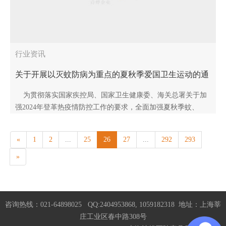
行业资讯
关于开展以灭蚊防病为重点的夏秋季爱国卫生运动的通
知
为贯彻落实国家疾控局、国家卫生健康委、海关总署关于加
强2024年登革热疫情防控工作的要求，全面加强夏秋季蚊、
蝇、鼠、蟑等病媒生物防制工作，有效控制蚊虫密度，降低..
«
1
2
...
25
26
27
...
292
293
»
咨询热线：021-64898025 QQ:2404953868, 1059182318 地址：上海莘
庄工业区春中路308号