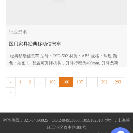
行业资讯
医用家具经典移动信息车
经典移动信息车 型号：JYD-502 材质：ABS 规格：常规 颜
色：如图 1. 配置可升降机构，升降行程为400mm, 升降负荷
≦15Kg 2. 台面为ABS工程塑料，尺寸：533(L)×45..
«
1
2
...
105
106
107
...
292
293
»
咨询热线：021-64898025 QQ:2404953868, 1059182318 地址：上海莘
庄工业区春中路308号