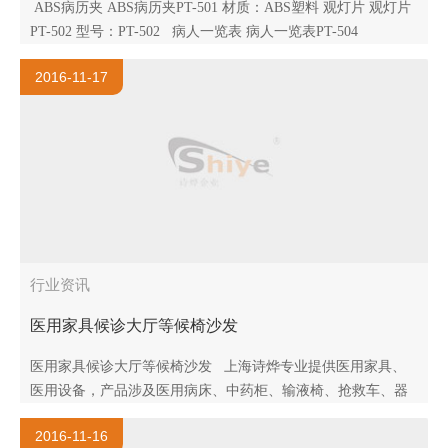
ABS病历夹 ABS病历夹PT-501 材质：ABS塑料 观灯片 观灯片
PT-502 型号：PT-502 病人一览表 病人一览表PT-504
2016-11-17
行业资讯
医用家具候诊大厅等候椅沙发
医用家具候诊大厅等候椅沙发 上海诗烨专业提供医用家具、
医用设备，产品涉及医用病床、中药柜、输液椅、抢救车、器
械柜、担架车、治疗台、候诊椅等，并为医院提供一站式全方
2016-11-16
位配套服..