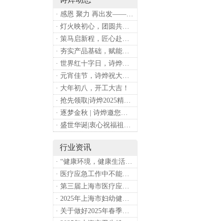
· 感恩 聚力 再出发——上海诗烨企业发展有限公司成立20周年庆典
· 灯火映初心，团圆共安康 —— 诗烨恭祝大家元宵喜乐
· 策马启新程，匠心赴华章——诗烨开工大吉
· 夯实产品基础，赋能专业服务——上海诗烨办公椅产品基础知识培训圆满开展
· 世界红十字日，诗烨向全体红十字人致以最诚挚的节日祝福
· 元宵佳节，诗烨祝大家团团圆圆
· 大年初八，开工大吉！
· 抢先领取|诗烨2025精美台历超前放送！
· 逐梦金秋 | 诗烨邀您共赴第90届中国国际医疗器械博览会
· 盛世华诞|衷心祝福祖国母亲昌盛富强！
行业资讯
· “健康环境，健康生活”，上海第37个爱国卫生月系列活动
· 医疗应急工作中不能忽略的设备：医用转运车
· 第三届上海市医疗应急青年职业技能大赛暨第八届进博会医疗保障技能大比武活动通知
· 2025年上海市妇幼健康工作要点
· 关于做好2025年春季新冠病毒感染等重点传染病防治工作的通知