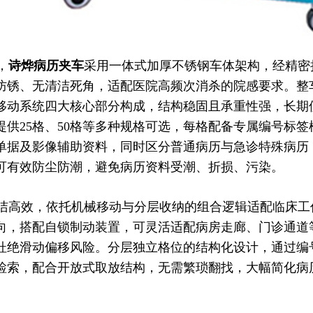
，
诗烨
病历夹车
采用一体式加厚不锈钢车体架构，经精密
防锈、无清洁死角，适配医院高频次消杀的院感要求。整
移动系统四大核心部分构成，结构稳固且承重性强，长期
提供25格、50格等多种规格可选，每格配备专属编号标
单据及影像辅助资料，同时区分普通病历与急诊特殊病历
可有效防尘防潮，避免病历资料受潮、折损、污染。
高效，依托机械移动与分层收纳的组合逻辑适配临床工
向，搭配自锁制动装置，可灵活适配病房走廊、门诊通道
杜绝滑动偏移风险。分层独立格位的结构化设计，通过编
检索，配合开放式取放结构，无需繁琐翻找，大幅简化病