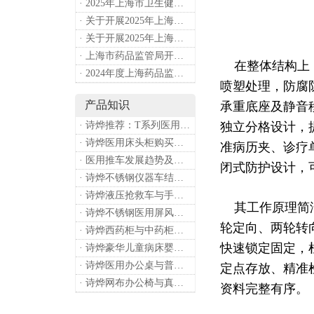
· 2025年上海市卫生健康工作要点
· 关于开展2025年上海市健康街镇建设工作的通知
· 关于开展2025年上海市中小微型企业职业健康帮扶工作的通知
· 上海市药品监管局开展进口医疗器械转境内生产工作调研
在整体结构上
· 2024年度上海药品监管工作十大亮点
喷塑处理，防腐
产品知识
承重底座及静音
· 诗烨推荐：T系列医用推车介绍
独立分格设计，
· 诗烨医用床头柜购买联系方式及交货时间
准病历夹、诊疗
· 医用推车发展趋势及诗烨产品介绍
闭式防护设计，
· 诗烨不锈钢仪器车结构详解及应用用途
· 诗烨液压抢救车与手摇抢救车选购指南
其工作原理简洁
· 诗烨不锈钢医用屏风标准款优选四折屏风的核心缘由
轮定向、两轮转
· 诗烨西药柜与中药柜的区别及采购选择影响分析
快速锁定固定，
· 诗烨豪华儿童病床婴幼儿功能设计及使用效果
· 诗烨医用办公桌与普通办公桌的区别及医院采购优势
定点存放、精准
· 诗烨网布办公椅与真皮办公椅优势及选购指南
资料完整有序。