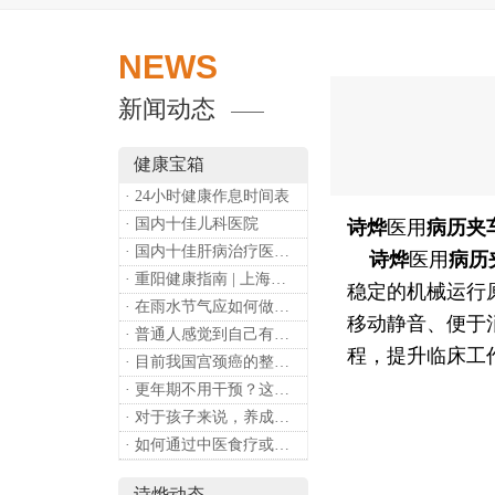
NEWS
新闻动态
健康宝箱
· 24小时健康作息时间表
· 国内十佳儿科医院
诗烨
医用
病历夹
· 国内十佳肝病治疗医院排行
诗烨
医用
病历
· 重阳健康指南 | 上海诗烨：秋养正当时，这份健康小贴士请收好​
稳定的机械运行
· 在雨水节气应如何做好健康保健？
移动静音、便于
· 普通人感觉到自己有心理问题，有哪些方式可以来帮助缓解？
程，提升临床工
· 目前我国宫颈癌的整体流行情况和防治形势如何？
· 更年期不用干预？这是个误会
· 对于孩子来说，养成哪些好习惯能够预防近视？
· 如何通过中医食疗或穴位按摩等方式来祛湿健脾？
诗烨动态