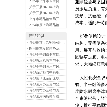
· 2025年上海市卫生健康工作要点
兼顾轻盈与坚固
· 关于开展2025年上海市健康街镇建设工作的通知
员搬运负担，有
· 关于开展2025年上海市中小微型企业职业健康帮扶工作的通知
变形，抗磕碰、
· 上海市药品监管局开展进口医疗器械转境内生产工作调研
成本，适配严苛
· 2024年度上海药品监管工作十大亮点
产品知识
折叠便携设计，
· 诗烨推荐：T系列医用推车介绍
结构，无需复杂
· 医用推车发展趋势及诗烨产品介绍
用。展开与收纳
· 诗烨不锈钢仪器车结构详解及应用用途
区狭窄走廊、电
· 诗烨液压抢救车与手摇抢救车选购指南
求，大幅缩短患
· 诗烨不锈钢医用屏风标准款优选四折屏风的核心缘由
· 诗烨西药柜与中药柜的区别及采购选择影响分析
人性化安全设计
· 诗烨豪华儿童病床婴幼儿功能设计及使用效果
躺、半坐卧等多
· 诗烨医用办公桌与普通办公桌的区别及医院采购优势
· 诗烨网布办公椅与真皮办公椅优势及选购指南
度防水耐磨牛津
· 诗烨医用病历夹车结构原理及医护应用价值
全束缚绑带，转
轮，推行平稳顺