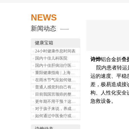
NEWS
新闻动态
健康宝箱
· 24小时健康作息时间表
· 国内十佳儿科医院
诗烨
铝合金折叠
· 国内十佳肝病治疗医院排行
院内患者转运是
· 重阳健康指南 | 上海诗烨：秋养正当时，这份健康小贴士请收好​
运的速度、平稳
· 在雨水节气应如何做好健康保健？
差，极易造成接
· 普通人感觉到自己有心理问题，有哪些方式可以来帮助缓解？
构、人性化安全
· 目前我国宫颈癌的整体流行情况和防治形势如何？
急救设备。
· 更年期不用干预？这是个误会
· 对于孩子来说，养成哪些好习惯能够预防近视？
· 如何通过中医食疗或穴位按摩等方式来祛湿健脾？
诗烨动态