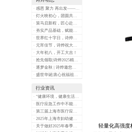
· 感恩 聚力 再出发——上海诗烨企业发展有限公司成立20周年庆典
· 灯火映初心，团圆共安康 —— 诗烨恭祝大家元宵喜乐
· 策马启新程，匠心赴华章——诗烨开工大吉
· 夯实产品基础，赋能专业服务——上海诗烨办公椅产品基础知识培训圆满开展
· 世界红十字日，诗烨向全体红十字人致以最诚挚的节日祝福
· 元宵佳节，诗烨祝大家团团圆圆
· 大年初八，开工大吉！
· 抢先领取|诗烨2025精美台历超前放送！
· 逐梦金秋 | 诗烨邀您共赴第90届中国国际医疗器械博览会
· 盛世华诞|衷心祝福祖国母亲昌盛富强！
行业资讯
· “健康环境，健康生活”，上海第37个爱国卫生月系列活动
· 医疗应急工作中不能忽略的设备：医用转运车
· 第三届上海市医疗应急青年职业技能大赛暨第八届进博会医疗保障技能大比武活动通知
· 2025年上海市妇幼健康工作要点
轻量化高强度材
· 关于做好2025年春季新冠病毒感染等重点传染病防治工作的通知