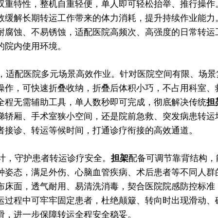
双重特性，整机自重轻便，单人即可轻松抬举、推行操作
效缓解长期转运工作带来的体力消耗，提升持续作业能力
耐腐蚀、不易锈蚀，适配医院高频次、高强度的日常转运
的院内使用环境。
适配医院多元场景高效作业。针对医院空间有限、场景
操作，可快速折叠收纳，折叠后体积小巧，不占用科室、
全程无需辅助工具，单人数秒即可完成，彻底解决传统
担
梯轿厢、手术室狭小空间，还是院前急救、突发病患转运
者接诊、转运等候时间，打通诊疗衔接的高效通道。
，守护患者转运诊疗安全。
担架
配备可调节靠背结构，
种姿态，满足外伤、心脑血管疾病、术后患者等不同人群
布床面，透气耐用、易清洗消毒，契合医院院感防控标准
运过程中可牢牢固定患者，杜绝颠簸、转向时出现滑动、
滑，进一步保障转运全程安全稳妥。