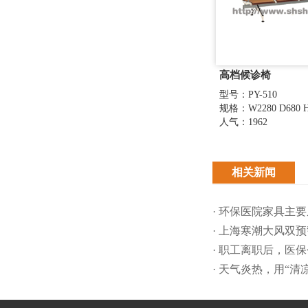
高档候诊椅
型号：PY-510
规格：W2280 D680 H
人气：1962
相关新闻
· 环保医院家具主
· 上海寒潮大风双
· 职工离职后，医
· 天气炎热，用“