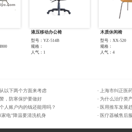
液压移动办公椅
木质休闲椅
型号：YZ-514B
型号：XX-520
800
规格：
规格：
人气：1
人气：4
要从以下两个方面来考虑
· 上海市纠正
预警，防寒保护要做好
· 为什么治疗类
保个人账户内的钱还能用吗​？
· 医用推车发展
清凉家电”降温要清洗机身
· 医疗器械售后