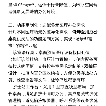
量≤0.05mg/m³，远低于行业限值，为医疗空间营
造健康无异味的办公环境。
二、功能定制化：适配多元医疗办公需求
针对不同医疗场景的差异化需求，
诗烨
医用办公
桌
提供灵活的功能定制方案，实现 “场景即需
求” 的精准匹配：
诊室诊疗桌：桌面预留医疗设备接口孔位
（如听诊器挂钩、血压计放置槽），侧方配备可
抽拉式病历柜，支持按科室需求定制单 / 双抽屉
设计，抽屉内置分区收纳格，方便分类存放处方
笺、检查报告等文件，让诊疗过程更有序；
护士站工作台：采用 L 型或直线型布局，加
长桌面可满足多护士同时办公，集成隐藏式线缆
管理槽，避免输液报警器、呼叫系统等设备线缆