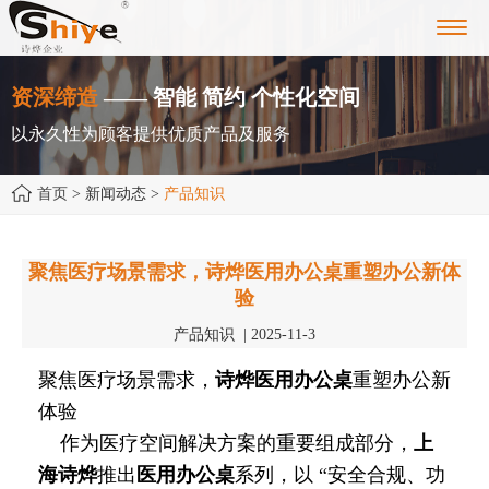
Toggl
navig
资深缔造
—— 智能 简约 个性化空间
以永久性为顾客提供优质产品及服务
首页
> 新闻动态 >
产品知识
聚焦医疗场景需求，诗烨医用办公桌重塑办公新体
验
产品知识 | 2025-11-3
聚焦医疗场景需求，
诗烨
医用办公桌
重塑办公新
体验
作为医疗空间解决方案的重要组成部分，
上
海诗烨
推出
医用办公桌
系列，以 “安全合规、功