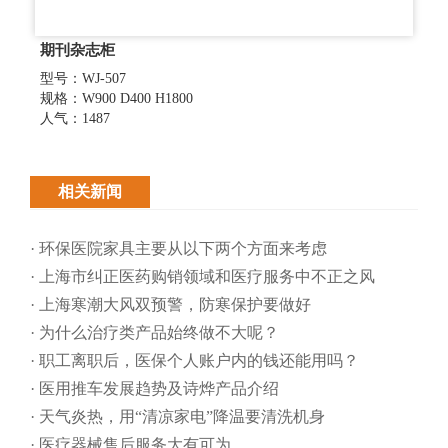
期刊杂志柜
型号：WJ-507
规格：W900 D400 H1800
人气：1487
相关新闻
· 环保医院家具主要从以下两个方面来考虑
· 上海市纠正医药购销领域和医疗服务中不正之风
· 上海寒潮大风双预警，防寒保护要做好
· 为什么治疗类产品始终做不大呢？
· 职工离职后，医保个人账户内的钱还能用吗​？
· 医用推车发展趋势及诗烨产品介绍
· 天气炎热，用“清凉家电”降温要清洗机身
· 医疗器械售后服务大有可为