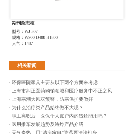
期刊杂志柜
型号：WJ-507
规格：W900 D400 H1800
人气：1487
相关新闻
· 环保医院家具主要从以下两个方面来考虑
· 上海市纠正医药购销领域和医疗服务中不正之风
· 上海寒潮大风双预警，防寒保护要做好
· 为什么治疗类产品始终做不大呢？
· 职工离职后，医保个人账户内的钱还能用吗​？
· 医用推车发展趋势及诗烨产品介绍
· 天气炎热，用“清凉家电”降温要清洗机身