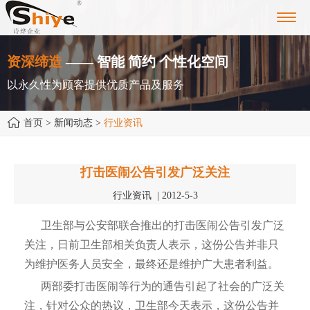
Toggl
navig
资深缔造
—— 智能 简约 个性化空间
以永久性为顾客提供优质产品及服务
首页
> 新闻动态 >
行业资讯
打击医闹公告引发广泛关注
行业资讯 | 2012-5-3
卫生部与公安部联合推出的打击医闹公告引发广泛
关注，日前卫生部相关负责人表示，这份公告并非只
为维护医务人员安全，最终还是维护广大患者利益。
两部委打击医闹等行为的通告引起了社会的广泛关
注，针对公众的热议，卫生部今天表示，这份公告并