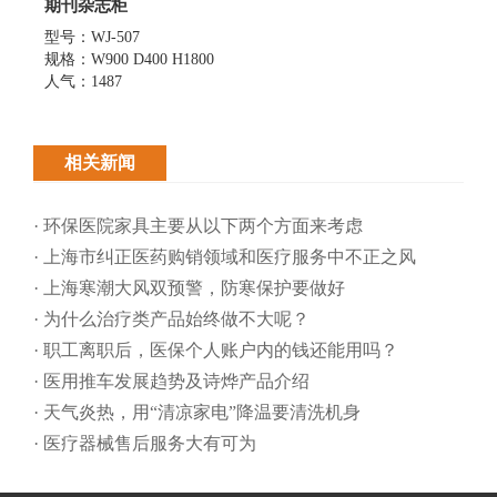
期刊杂志柜
型号：WJ-507
规格：W900 D400 H1800
人气：1487
相关新闻
· 环保医院家具主要从以下两个方面来考虑
· 上海市纠正医药购销领域和医疗服务中不正之风
· 上海寒潮大风双预警，防寒保护要做好
· 为什么治疗类产品始终做不大呢？
· 职工离职后，医保个人账户内的钱还能用吗​？
· 医用推车发展趋势及诗烨产品介绍
· 天气炎热，用“清凉家电”降温要清洗机身
· 医疗器械售后服务大有可为