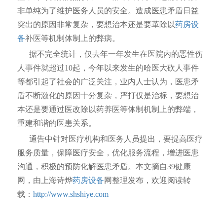
非单纯为了维护医务人员的安全。造成医患矛盾日益
突出的原因非常复杂，要想治本还是要革除以
药房设
备
补医等机制体制上的弊病。
据不完全统计，仅去年一年发生在医院内的恶性伤
人事件就超过10起，今年以来发生的哈医大砍人事件
等都引起了社会的广泛关注，业内人士认为，医患矛
盾不断激化的原因十分复杂，严打仅是治标，要想治
本还是要通过医改除以药养医等体制机制上的弊端，
重建和谐的医患关系。
通告中针对医疗机构和医务人员提出，要提高医疗
服务质量，保障医疗安全，优化服务流程，增进医患
沟通，积极的预防化解医患矛盾。本文摘自39健康
网，由上海诗烨
药房设备
网整理发布，欢迎阅读转
载：
http://www.shshiye.com