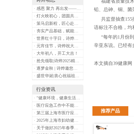
福建省质量技术监
· 感恩 聚力 再出发——上海诗烨企业发展有限公司成立20周年庆典
铅、总砷、铜、菌
· 灯火映初心，团圆共安康 —— 诗烨恭祝大家元宵喜乐
共监督抽查155
· 策马启新程，匠心赴华章——诗烨开工大吉
语标注不合格，均
· 夯实产品基础，赋能专业服务——上海诗烨办公椅产品基础知识培训圆满开展
“每年的1月份到
· 世界红十字日，诗烨向全体红十字人致以最诚挚的节日祝福
辛亚东说。已经有
· 元宵佳节，诗烨祝大家团团圆圆
· 大年初八，开工大吉！
· 抢先领取|诗烨2025精美台历超前放送！
本文摘自39健康网
· 逐梦金秋 | 诗烨邀您共赴第90届中国国际医疗器械博览会
· 盛世华诞|衷心祝福祖国母亲昌盛富强！
行业资讯
· “健康环境，健康生活”，上海第37个爱国卫生月系列活动
· 医疗应急工作中不能忽略的设备：医用转运车
推荐产品
· 第三届上海市医疗应急青年职业技能大赛暨第八届进博会医疗保障技能大比武活动通知
· 2025年上海市妇幼健康工作要点
· 关于做好2025年春季新冠病毒感染等重点传染病防治工作的通知