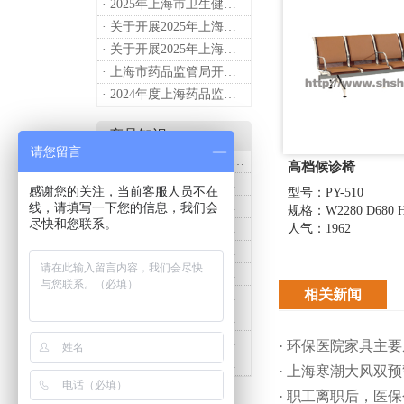
· 2025年上海市卫生健康工作要点
· 关于开展2025年上海市健康街镇建设工作的通知
· 关于开展2025年上海市中小微型企业职业健康帮扶工作的通知
· 上海市药品监管局开展进口医疗器械转境内生产工作调研
· 2024年度上海药品监管工作十大亮点
产品知识
请您留言
· 诗烨推荐：T系列医用推车介绍
高档候诊椅
· 诗烨医用床头柜购买联系方式及交货时间
感谢您的关注，当前客服人员不在
型号：PY-510
· 医用推车发展趋势及诗烨产品介绍
线，请填写一下您的信息，我们会
规格：W2280 D680 H
尽快和您联系。
人气：1962
· 诗烨不锈钢仪器车结构详解及应用用途
· 诗烨液压抢救车与手摇抢救车选购指南
· 诗烨不锈钢医用屏风标准款优选四折屏风的核心缘由
相关新闻
· 诗烨西药柜与中药柜的区别及采购选择影响分析
· 诗烨豪华儿童病床婴幼儿功能设计及使用效果
· 诗烨医用办公桌与普通办公桌的区别及医院采购优势
· 环保医院家具主
· 诗烨网布办公椅与真皮办公椅优势及选购指南
· 上海寒潮大风双
· 职工离职后，医