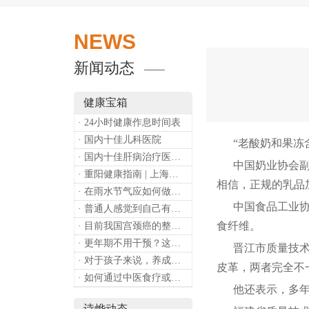
NEWS
新闻动态
健康宝箱
· 24小时健康作息时间表
· 国内十佳儿科医院
“老酸奶和果冻含
· 国内十佳肝病治疗医院排行
中国奶业协会副会
· 重阳健康指南 | 上海诗烨：秋养正当时，这份健康小贴士请收好​
相信，正规的乳品
· 在雨水节气应如何做好健康保健？
中国食品工业协会
· 普通人感觉到自己有心理问题，有哪些方式可以来帮助缓解？
食纤维。
· 目前我国宫颈癌的整体流行情况和防治形势如何？
· 更年期不用干预？这是个误会
晋江市质量技术监
· 对于孩子来说，养成哪些好习惯能够预防近视？
皮革，两者完全不
· 如何通过中医食疗或穴位按摩等方式来祛湿健脾？
他还表示，多年
诗烨动态