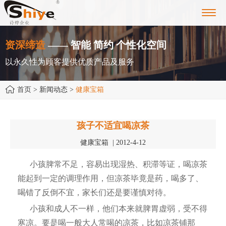
Toggl
navig
资深缔造
—— 智能 简约 个性化空间
以永久性为顾客提供优质产品及服务
首页
> 新闻动态 >
健康宝箱
孩子不适宜喝凉茶
健康宝箱 | 2012-4-12
小孩脾常不足，容易出现湿热、积滞等证，喝凉茶
能起到一定的调理作用，但凉茶毕竟是药，喝多了、
喝错了反倒不宜，家长们还是要谨慎对待。
小孩和成人不一样，他们本来就脾胃虚弱，受不得
寒凉。要是喝一般大人常喝的凉茶，比如凉茶铺那