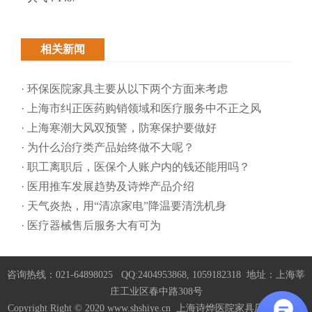
相关新闻
· 环保医院家具主要从以下两个方面来考虑
· 上海市纠正医药购销领域和医疗服务中不正之风
· 上海寒潮大风双预警，防寒保护要做好
· 为什么治疗类产品始终做不大呢？
· 职工离职后，医保个人账户内的钱还能用吗​？
· 医用推车发展趋势及诗烨产品介绍
· 天气炎热，用“清凉家电”降温要清洗机身
· 医疗器械售后服务大有可为
咨询热线：021-64898025 QQ:2404953868, 1059182318 地址：上海莘
庄工业区春中路308号
Copyright Right © 2020 www.shshiye.cn 上海诗烨医院家具厂家
沪ICP