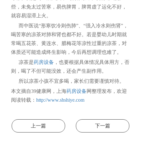
些，未免太过苦寒，易伤脾胃，脾胃虚了运化不好，
就容易湿滞上火。
而中医说“形寒饮冷则伤肺”、“强入冷水则伤肾”，
喝苦寒的凉茶对肺和肾也都不好。若是婴幼儿时期就
常喝五花茶、黄连水、腊梅花等凉性过重的凉茶，对
体质还可能造成终生影响，今后再想调理也难了。
凉茶是
药房设备
，也要根据具体情况具体用方，否
则，喝了不但可能没效，还会产生副作用。
所以凉茶小孩不宜多喝，家长们需要谨慎对待。
本文摘自39健康网，上海
药房设备
网整理发布，欢迎
阅读转载：
http://www.shshiye.com
上一篇
下一篇