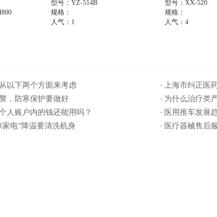
型号：YZ-514B
型号：XX-520
800
规格：
规格：
人气：1
人气：4
要从以下两个方面来考虑
· 上海市纠正
预警，防寒保护要做好
· 为什么治疗类
保个人账户内的钱还能用吗​？
· 医用推车发展
清凉家电”降温要清洗机身
· 医疗器械售后