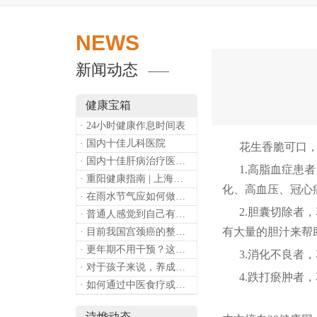
NEWS
新闻动态
健康宝箱
· 24小时健康作息时间表
· 国内十佳儿科医院
花生香脆可口，而
· 国内十佳肝病治疗医院排行
1.高脂血症患者
· 重阳健康指南 | 上海诗烨：秋养正当时，这份健康小贴士请收好​
化、高血压、冠心
· 在雨水节气应如何做好健康保健？
2.胆囊切除者，
· 普通人感觉到自己有心理问题，有哪些方式可以来帮助缓解？
有大量的胆汁来帮
· 目前我国宫颈癌的整体流行情况和防治形势如何？
· 更年期不用干预？这是个误会
3.消化不良者，
· 对于孩子来说，养成哪些好习惯能够预防近视？
4.跌打瘀肿者，
· 如何通过中医食疗或穴位按摩等方式来祛湿健脾？
诗烨动态