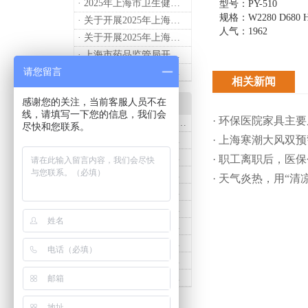
· 2025年上海市卫生健康工作要点
型号：PY-510
规格：W2280 D680 H
· 关于开展2025年上海市健康街镇建设工作的通知
人气：1962
· 关于开展2025年上海市中小微型企业职业健康帮扶工作的通知
· 上海市药品监管局开展进口医疗器械转境内生产工作调研
请您留言
· 2024年度上海药品监管工作十大亮点
相关新闻
感谢您的关注，当前客服人员不在
产品知识
线，请填写一下您的信息，我们会
· 环保医院家具主
· 诗烨推荐：T系列医用推车介绍
尽快和您联系。
· 上海寒潮大风双
· 诗烨医用床头柜购买联系方式及交货时间
· 医用推车发展趋势及诗烨产品介绍
· 职工离职后，医
· 诗烨不锈钢仪器车结构详解及应用用途
· 天气炎热，用“
· 诗烨液压抢救车与手摇抢救车选购指南
· 诗烨不锈钢医用屏风标准款优选四折屏风的核心缘由
· 诗烨西药柜与中药柜的区别及采购选择影响分析
· 诗烨豪华儿童病床婴幼儿功能设计及使用效果
· 诗烨医用办公桌与普通办公桌的区别及医院采购优势
· 诗烨网布办公椅与真皮办公椅优势及选购指南