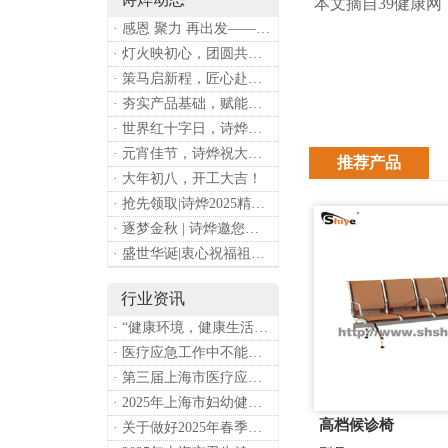
本文摘自39健康网
· 感恩 聚力 再出发——上海诗烨企业发展有限公司成立20周年庆典
· 灯火映初心，团圆共安康 —— 诗烨恭祝大家元宵喜乐
· 策马启新程，匠心赴华章——诗烨开工大吉
· 夯实产品基础，赋能专业服务——上海诗烨办公椅产品基础知识培训圆满开展
· 世界红十字日，诗烨向全体红十字人致以最诚挚的节日祝福
· 元宵佳节，诗烨祝大家团团圆圆
推荐产品
· 大年初八，开工大吉！
· 抢先领取|诗烨2025精美台历超前放送！
· 逐梦金秋 | 诗烨邀您共赴第90届中国国际医疗器械博览会
· 盛世华诞|衷心祝福祖国母亲昌盛富强！
行业资讯
· “健康环境，健康生活”，上海第37个爱国卫生月系列活动
· 医疗应急工作中不能忽略的设备：医用转运车
· 第三届上海市医疗应急青年职业技能大赛暨第八届进博会医疗保障技能大比武活动通知
· 2025年上海市妇幼健康工作要点
高档候诊椅
· 关于做好2025年春季新冠病毒感染等重点传染病防治工作的通知