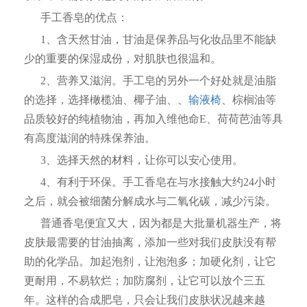
手工香皂的优点：
1、含天然甘油，甘油是保养品与化妆品里不能缺
少的重要的保湿成份，对肌肤也很温和。
2、营养又滋润。手工皂的另外一个好处就是油脂
的选择，选择橄榄油、椰子油、、
输液椅
、棕榈油等
品质较好的纯植物油，再加入维他命E、荷荷芭油等具
有高度滋润的特殊保养油。
3、选择天然的材料，让你可以安心使用。
4、有利于环保。手工香皂在与水接触大约24小时
之后，就会被细菌分解成水与二氧化碳，减少污染。
普通香皂便宜又大，因为都是大批量机器生产，将
皮肤最需要的甘油抽离，添加一些对我们皮肤没有帮
助的化学品。加起泡剂，让泡泡多；加硬化剂，让它
更耐用，不易软烂；加防腐剂，让它可以放个三五
年。这样的合成肥皂，只会让我们皮肤状况越来越