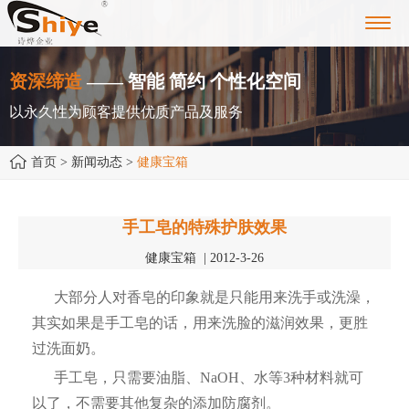
Toggl
navig
资深缔造
—— 智能 简约 个性化空间
以永久性为顾客提供优质产品及服务
首页
> 新闻动态 >
健康宝箱
手工皂的特殊护肤效果
健康宝箱 | 2012-3-26
大部分人对香皂的印象就是只能用来洗手或洗澡，
其实如果是手工皂的话，用来洗脸的滋润效果，更胜
过洗面奶。
手工皂，只需要油脂、NaOH、水等3种材料就可
以了，不需要其他复杂的添加防腐剂。