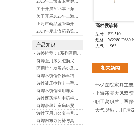
· 2025年上海市卫生健康工作要点
· 关于开展2025年上海市健康街镇建设工作的通知
· 关于开展2025年上海市中小微型企业职业健康帮扶工作的通知
· 上海市药品监管局开展进口医疗器械转境内生产工作调研
高档候诊椅
· 2024年度上海药品监管工作十大亮点
型号：PY-510
规格：W2280 D680 H
产品知识
人气：1962
· 诗烨推荐：T系列医用推车介绍
· 诗烨医用床头柜购买联系方式及交货时间
相关新闻
· 医用推车发展趋势及诗烨产品介绍
· 诗烨不锈钢仪器车结构详解及应用用途
· 诗烨液压抢救车与手摇抢救车选购指南
· 环保医院家具主
· 诗烨不锈钢医用屏风标准款优选四折屏风的核心缘由
· 上海寒潮大风双
· 诗烨西药柜与中药柜的区别及采购选择影响分析
· 职工离职后，医
· 诗烨豪华儿童病床婴幼儿功能设计及使用效果
· 天气炎热，用“
· 诗烨医用办公桌与普通办公桌的区别及医院采购优势
· 诗烨网布办公椅与真皮办公椅优势及选购指南