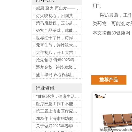
用”。
· 感恩 聚力 再出发——上海诗烨企业发展有限公司成立20周年庆典
采访最后，工作人
· 灯火映初心，团圆共安康 —— 诗烨恭祝大家元宵喜乐
· 策马启新程，匠心赴华章——诗烨开工大吉
类药物，可能会对
· 夯实产品基础，赋能专业服务——上海诗烨办公椅产品基础知识培训圆满开展
本文摘自39健康网
· 世界红十字日，诗烨向全体红十字人致以最诚挚的节日祝福
· 元宵佳节，诗烨祝大家团团圆圆
· 大年初八，开工大吉！
· 抢先领取|诗烨2025精美台历超前放送！
· 逐梦金秋 | 诗烨邀您共赴第90届中国国际医疗器械博览会
· 盛世华诞|衷心祝福祖国母亲昌盛富强！
推荐产品
行业资讯
· “健康环境，健康生活”，上海第37个爱国卫生月系列活动
· 医疗应急工作中不能忽略的设备：医用转运车
· 第三届上海市医疗应急青年职业技能大赛暨第八届进博会医疗保障技能大比武活动通知
· 2025年上海市妇幼健康工作要点
· 关于做好2025年春季新冠病毒感染等重点传染病防治工作的通知