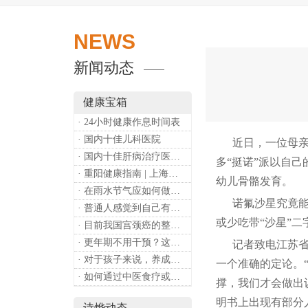
NEWS
新闻动态
健康宝箱
· 24小时健康作息时间表
· 国内十佳儿科医院
近日，一位母亲在
· 国内十佳肝病治疗医院排行
多“挺诺”派以自己
· 重阳健康指南 | 上海诗烨：秋养正当时，这份健康小贴士请收好​
幼儿骨骼发育。
· 在雨水节气应如何做好健康保健？
诺氟沙星究竟能不
· 普通人感觉到自己有心理问题，有哪些方式可以来帮助缓解？
或少吃带“沙星”二
· 目前我国宫颈癌的整体流行情况和防治形势如何？
· 更年期不用干预？这是个误会
记者致电江苏省药
· 对于孩子来说，养成哪些好习惯能够预防近视？
一个准确的定论。
· 如何通过中医食疗或穴位按摩等方式来祛湿健脾？
撑，我们才会做出
明书上出现有部分
诗烨动态