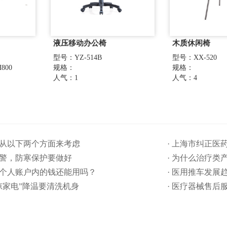
液压移动办公椅
木质休闲椅
型号：YZ-514B
型号：XX-520
800
规格：
规格：
人气：1
人气：4
要从以下两个方面来考虑
· 上海市纠正
预警，防寒保护要做好
· 为什么治疗类
保个人账户内的钱还能用吗​？
· 医用推车发展
清凉家电”降温要清洗机身
· 医疗器械售后